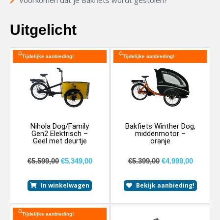
Voorkomen dat je Bakfiets wordt gestolen?
Uitgelicht
Tijdelijke aanbieding!
Tijdelijke aanbieding!
Nihola Dog/Family
Bakfiets Winther Dog,
Gen2 Elektrisch –
middenmotor –
Geel met deurtje
oranje
€
5.599,00
€
5.349,00
€
5.399,00
€
4.999,00
In winkelwagen
Bekijk aanbieding!
Tijdelijke aanbieding!