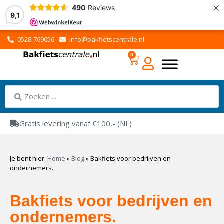
×
490
Reviews
9,1
0528-769056
info@bakfietscentrale.nl
0
Gratis levering vanaf €100,- (NL)
Je bent hier:
Home
»
Blog
»
Bakfiets voor bedrijven en
ondernemers.
Bakfiets voor bedrijven en
ondernemers.