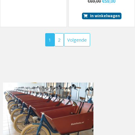
€
69,00
€
59,00
In winkelwagen
1
2
Volgende