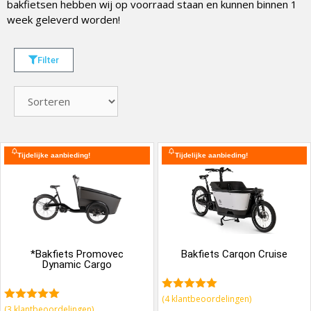
bakfietsen hebben wij op voorraad staan en kunnen binnen 1
week geleverd worden!
Filter
Tijdelijke aanbieding!
Tijdelijke aanbieding!
*Bakfiets Promovec
Bakfiets Carqon Cruise
Dynamic Cargo
5.00
van 5
(
4
klantbeoordelingen)
5.00
van 5
(
3
klantbeoordelingen)