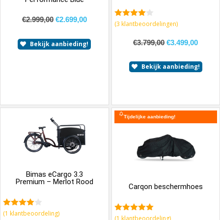
€
2.999,00
€
2.699,00
4.67
van 5
(
3
klantbeoordelingen)
€
3.799,00
€
3.499,00
Bekijk aanbieding!
Bekijk aanbieding!
Tijdelijke aanbieding!
Bimas eCargo 3.3
Premium – Merlot Rood
Carqon beschermhoes
4.00
van
(
1
klantbeoordeling)
5.00
van 5
(
1
klantbeoordeling)
5