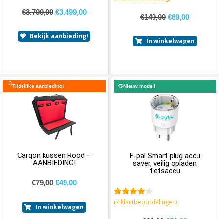
€
3.799,00
€
3.499,00
€
149,00
€
69,00
Bekijk aanbieding!
In winkelwagen
Tijdelijke aanbieding!
Nieuw model!
Carqon kussen Rood –
E-pal Smart plug accu
AANBIEDING!
saver, veilig opladen
fietsaccu
€
79,00
€
49,00
4.14
van
(
7
klantbeoordelingen)
In winkelwagen
5