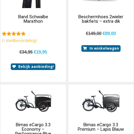
Band Schwalbe
Beschermhoes 2wieler
Marathon
bakfiets – extra dik
€
149,00
€
89,00
5.00
van 5
(
1
klantbeoordeling)
In winkelwagen
€
34,95
€
19,95
Bekijk aanbieding!
Bimas eCargo 3.3
Bimas eCargo 3.3
Economy –
Premium – Lapis Blauw
Performance Blue