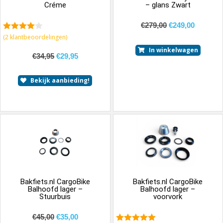
Créme
– glans Zwart
€
279,00
€
249,00
4.50
van
(
2
klantbeoordelingen)
5
In winkelwagen
€
34,95
€
29,95
Bekijk aanbieding!
Bakfiets.nl CargoBike
Bakfiets.nl CargoBike
Balhoofd lager –
Balhoofd lager –
Stuurbuis
voorvork
€
45,00
€
35,00