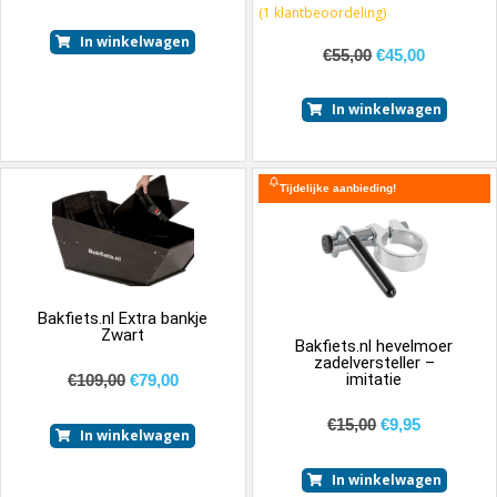
5.00
van 5
(
1
klantbeoordeling)
In winkelwagen
€
55,00
€
45,00
In winkelwagen
Tijdelijke aanbieding!
Bakfiets.nl Extra bankje
Zwart
Bakfiets.nl hevelmoer
zadelversteller –
imitatie
€
109,00
€
79,00
€
15,00
€
9,95
In winkelwagen
In winkelwagen