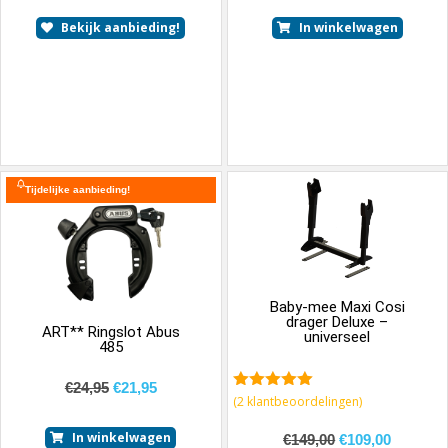
Bekijk aanbieding!
In winkelwagen
Tijdelijke aanbieding!
Baby-mee Maxi Cosi
drager Deluxe –
ART** Ringslot Abus
universeel
485
€
24,95
€
21,95
5.00
van 5
(
2
klantbeoordelingen)
In winkelwagen
€
149,00
€
109,00