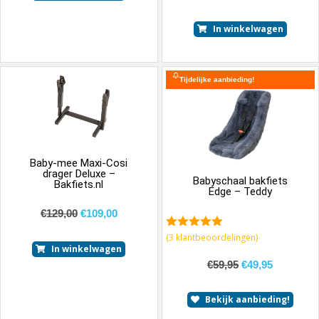
In winkelwagen
Tijdelijke aanbieding!
Baby-mee Maxi-Cosi
drager Deluxe –
Babyschaal bakfiets
Bakfiets.nl
Edge – Teddy
€
129,00
€
109,00
5.00
van 5
(
3
klantbeoordelingen)
In winkelwagen
€
59,95
€
49,95
Bekijk aanbieding!