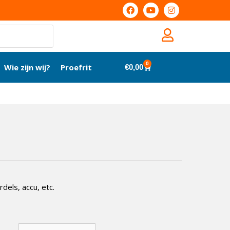
0
Wie zijn wij?
Proefrit
€
0,00
dels, accu, etc.