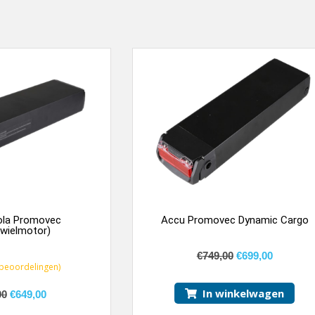
ola Promovec
Accu Promovec Dynamic Cargo
rwielmotor)
€
749,00
€
699,00
beoordelingen)
In winkelwagen
00
€
649,00