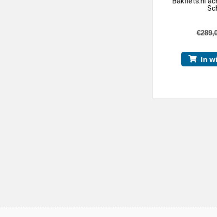
Bakfiets.nl ac
Sc
€
289,
In w