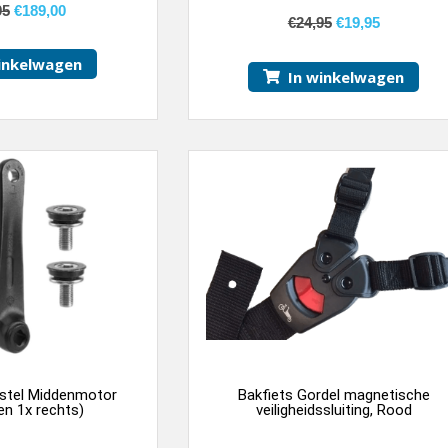
5.00
van 5
95
€
189,00
€
24,95
€
19,95
inkelwagen
In winkelwagen
 stel Middenmotor
Bakfiets Gordel magnetische
 en 1x rechts)
veiligheidssluiting, Rood