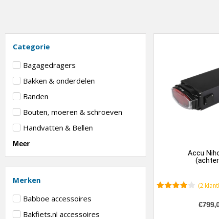
Categorie
Bagagedragers
Bakken & onderdelen
Banden
Bouten, moeren & schroeven
Handvatten & Bellen
Meer
Accu Nih
(achte
Merken
(
2
klant
4.50
van
Babboe accessoires
5
€
799,
Bakfiets.nl accessoires