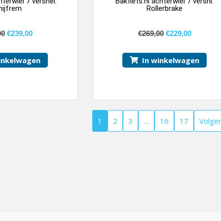
hterwiel 7 versnel.
Bakfiets.nl achterwiel 7 versnl.
hijfrem
Rollerbrake
00
€
239,00
€
269,00
€
229,00
inkelwagen
In winkelwagen
1
2
3
…
16
17
Volge