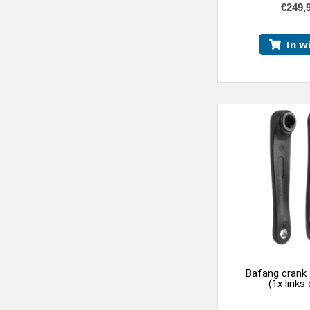
5
€
249,
In w
Bafang crank
(1x links