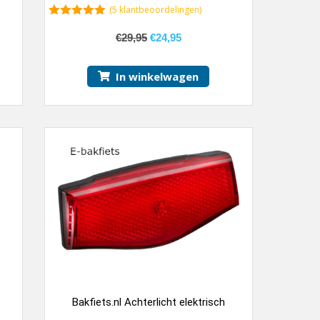
(
5
klantbeoordelingen)
5.00
van 5
€
29,95
€
24,95
In winkelwagen
Bakfiets.nl Achterlicht elektrisch