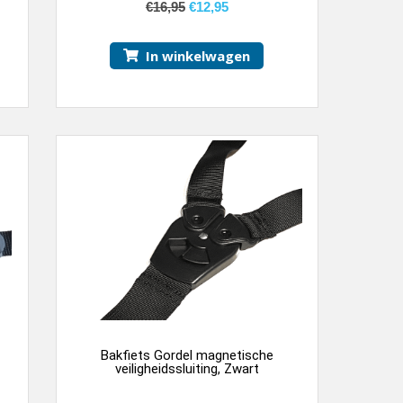
€
16,95
€
12,95
In winkelwagen
Bakfiets Gordel magnetische
veiligheidssluiting, Zwart