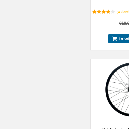
(
4
klant
4.25
van
5
€
19,
In w