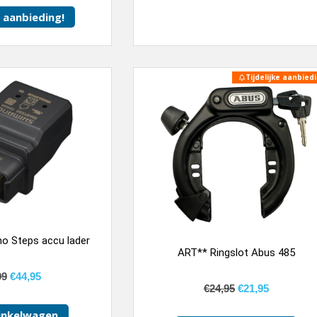
k aanbieding!
Tijdelijke aanbiedi
o Steps accu lader
ART** Ringslot Abus 485
99
€
44,95
€
24,95
€
21,95
inkelwagen