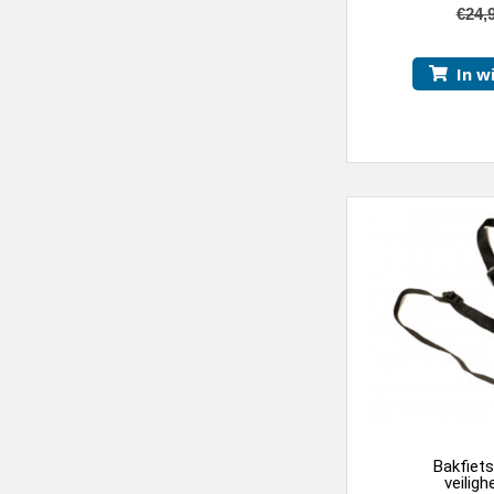
€
24,
In w
Bakfiet
veiligh