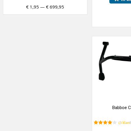
€
1,95
—
€
699,95
Babboe C
(
3
klant
4.33
van