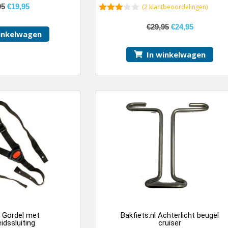
95
€
19,95
(
2
klantbeoordelingen)
3.50
van 5
€
29,95
€
24,95
inkelwagen
In winkelwagen
s Gordel met
Bakfiets.nl Achterlicht beugel
eidssluiting
cruiser