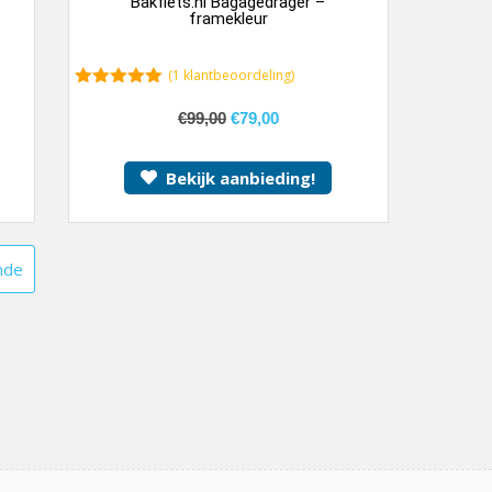
Bakfiets.nl Bagagedrager –
framekleur
(
1
klantbeoordeling)
5.00
van 5
€
99,00
€
79,00
Bekijk aanbieding!
nde