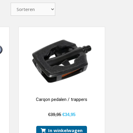
Carqon pedalen / trappers
€
39,95
€
34,95
In winkelwagen