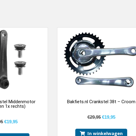
 stel Middenmotor
Bakfiets.nl Crankstel 38t – Croom
 en 1x rechts)
€
29,95
€
19,95
95
€
19,95
In winkelwagen