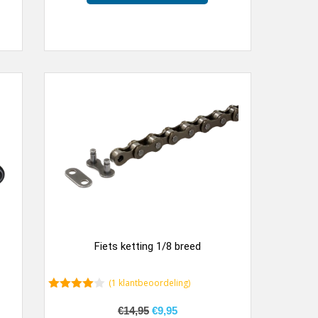
Fiets ketting 1/8 breed
(
1
klantbeoordeling)
4.00
van
5
€
14,95
€
9,95