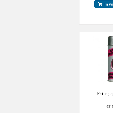
In w
Ketting s
€
7,