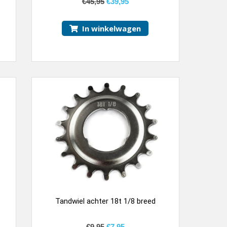
€
45,95
€
39,95
In winkelwagen
Tandwiel achter 18t 1/8 breed
€
9,95
€
7,95