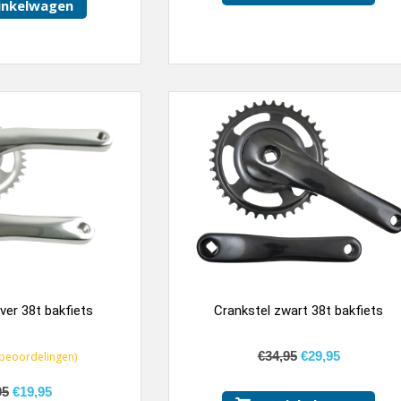
inkelwagen
lver 38t bakfiets
Crankstel zwart 38t bakfiets
€
34,95
€
29,95
beoordelingen)
95
€
19,95