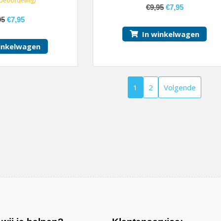
beoordeling)
€
9,95
€
7,95
95
€
7,95
In winkelwagen
inkelwagen
1
2
Volgende