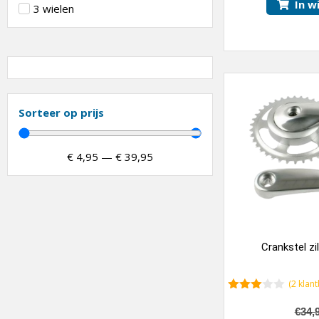
In w
3 wielen
Sorteer op prijs
€
4,95
—
€
39,95
Crankstel zi
(
2
klant
3.50
van 5
€
34,