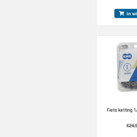
In w
Fiets ketting 1
€
24,