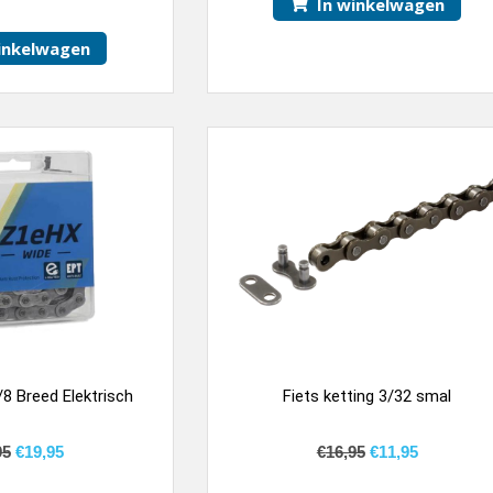
In winkelwagen
inkelwagen
/8 Breed Elektrisch
Fiets ketting 3/32 smal
95
€
19,95
€
16,95
€
11,95