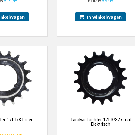
95
€
19,95
€
14,95
€
9,95
inkelwagen
In winkelwagen
ter 17t 1/8 breed
Tandwiel achter 17t 3/32 smal
Elektrisch