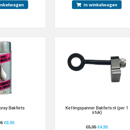
inkelwagen
In winkelwagen
pray Bakfiets
Kettingspanner Bakfiets.nl (per 1
stuk)
95
€
6,95
€
5,95
€
4,95