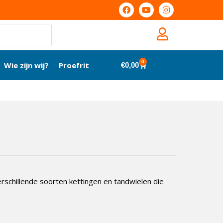
0
Wie zijn wij?
Proefrit
€
0,00
rschillende soorten kettingen en tandwielen die