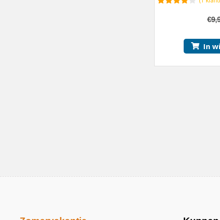
(
1
klant
4.00
van
5
€
9,
In w