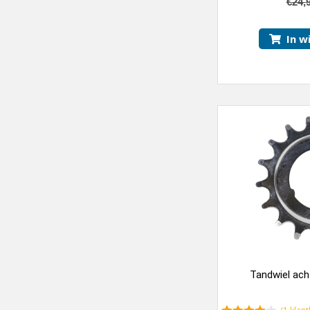
€
24,
In w
Tandwiel ach