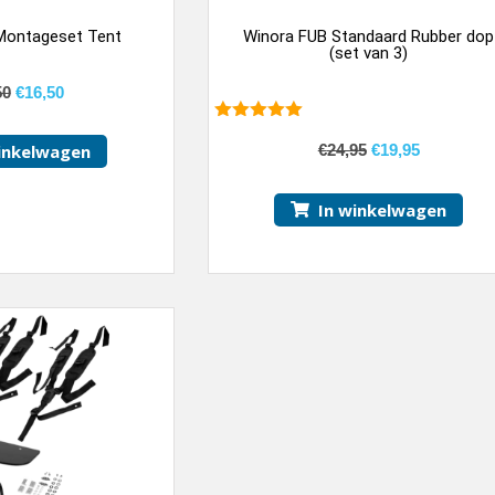
Montageset Tent
Winora FUB Standaard Rubber dop
(set van 3)
50
€
16,50
5.00
van 5
inkelwagen
€
24,95
€
19,95
In winkelwagen