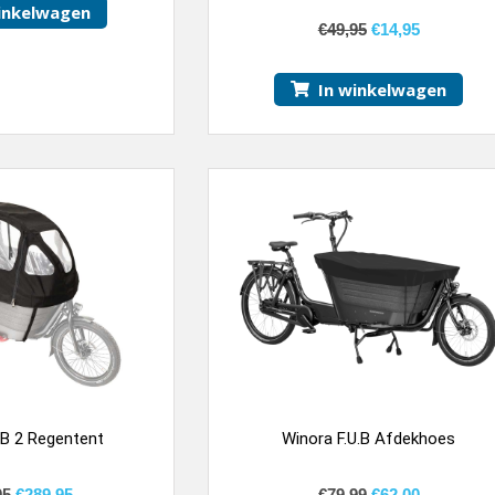
inkelwagen
4.00
van
€
49,95
€
14,95
5
In winkelwagen
.B 2 Regentent
Winora F.U.B Afdekhoes
95
€
289,95
€
79,99
€
62,00