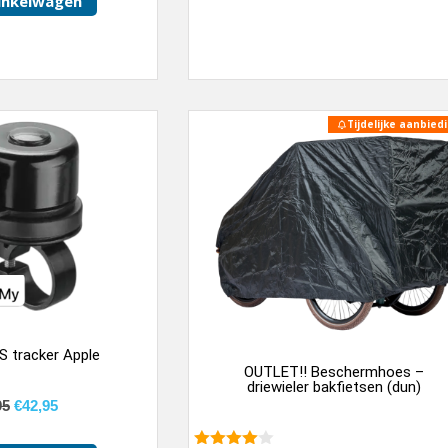
inkelwagen
Tijdelijke aanbiedi
S tracker Apple
OUTLET!! Beschermhoes –
driewieler bakfietsen (dun)
95
€
42,95