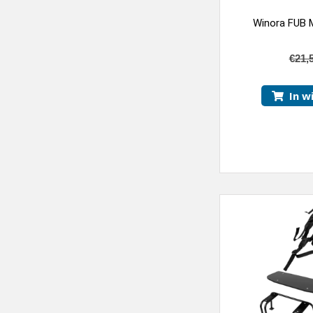
Winora FUB 
€
21,
In w