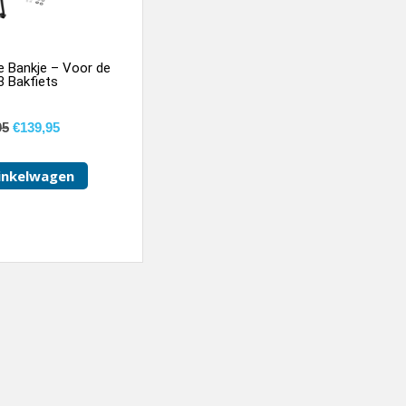
 Bankje – Voor de
 3 Bakfiets
95
€
139,95
inkelwagen