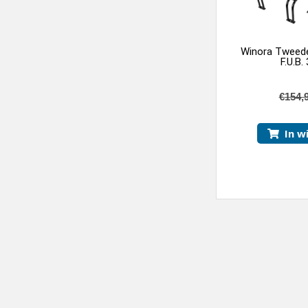
Winora Tweede
F.U.B.
€
154,
In w