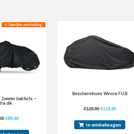
Tijdelijke aanbieding!
Beschermhoes Winora F.U.B
2wieler bakfiets –
tra dik
€
129,95
€
119,95
00
€
89,00
In winkelwagen