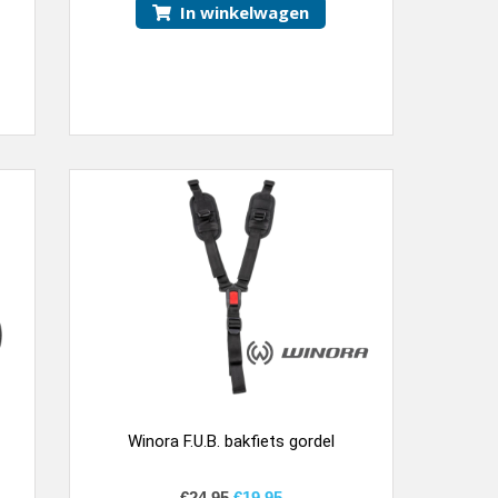
In winkelwagen
Winora F.U.B. bakfiets gordel
€
24,95
€
19,95