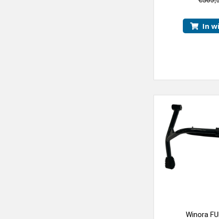
In w
Winora FU