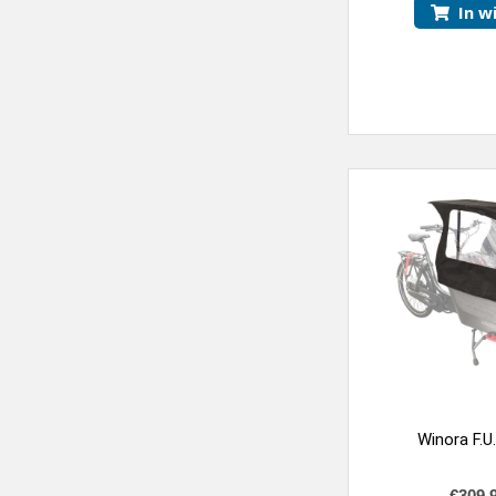
In w
Winora F.U
€
309,