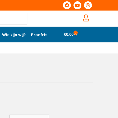
0
Wie zijn wij?
Proefrit
€
0,00