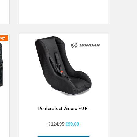
ng!
Peuterstoel Winora F.U.B.
€
124,95
€
99,00