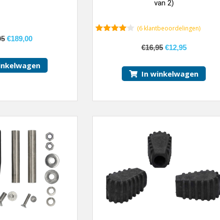
van 2)
(
6
klantbeoordelingen)
95
€
189,00
4.83
van 5
€
16,95
€
12,95
inkelwagen
In winkelwagen