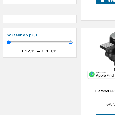
In w
Sorteer op prijs
€
12,95
—
€
289,95
Fietsbel GP
€
49,