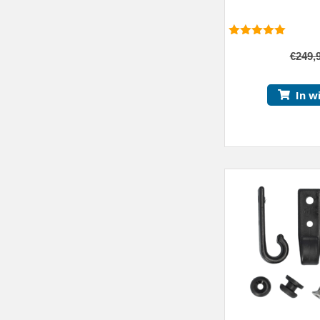
5.00
van 5
€
249,
In w