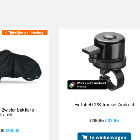
Tijdelijke aanbieding!
Fietsbel GPS tracker Android
2wieler bakfiets –
tra dik
€
49,95
€
42,95
00
€
89,00
In winkelwagen