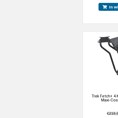
In w
Trek Fetch+ 4 K
Maxi-Cos
€
219,