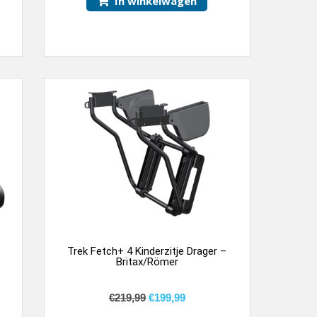
In winkelwagen
Trek Fetch+ 4 Kinderzitje Drager –
Britax/Römer
€
219,99
€
199,99