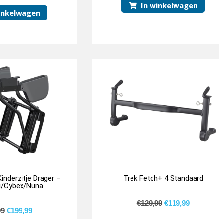
In winkelwagen
inkelwagen
inderzitje Drager –
Trek Fetch+ 4 Standaard
i/Cybex/Nuna
€
129,99
€
119,99
99
€
199,99