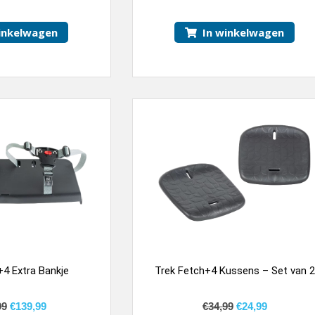
inkelwagen
In winkelwagen
+4 Extra Bankje
Trek Fetch+4 Kussens – Set van 2
99
€
139,99
€
34,99
€
24,99