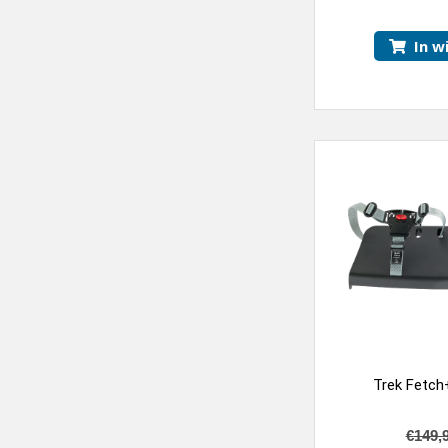
In w
Trek Fetch
€
149,