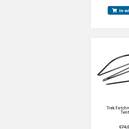
In w
Trek Fetch
Ten
€
74,