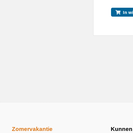
In w
Zomervakantie
Kunnen 