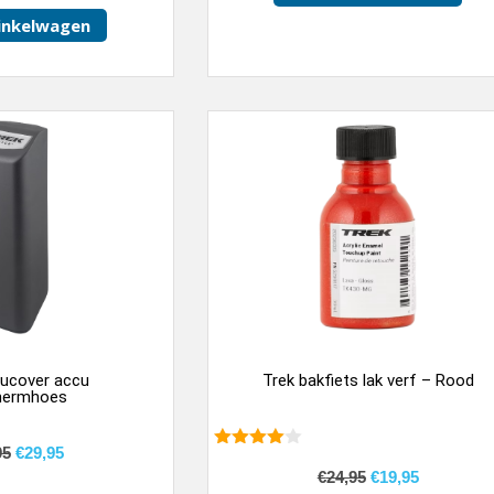
inkelwagen
cucover accu
Trek bakfiets lak verf – Rood
hermhoes
95
€
29,95
4.00
van
€
24,95
€
19,95
5