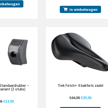
inkelwagen
In winkelwagen
 Standaardrubber –
Trek Fetch+ 4 bakfiets zadel
ariant (2 stuks)
€
44,95
€
39,95
95
€
14,95