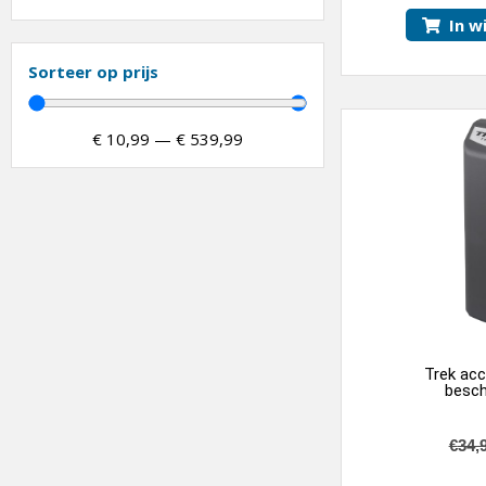
In w
Sorteer op prijs
€
10,99
—
€
539,99
Trek ac
besc
€
34,