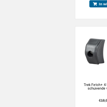
In w
Trek Fetch+ 4
schuivende v
€
18,