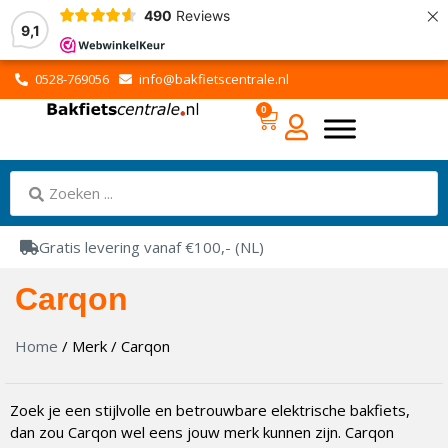
×
490
Reviews
9,1
0528-769056
info@bakfietscentrale.nl
0
Gratis levering vanaf €100,- (NL)
Carqon
Home
/ Merk / Carqon
Zoek je een stijlvolle en betrouwbare elektrische bakfiets,
dan zou Carqon wel eens jouw merk kunnen zijn. Carqon