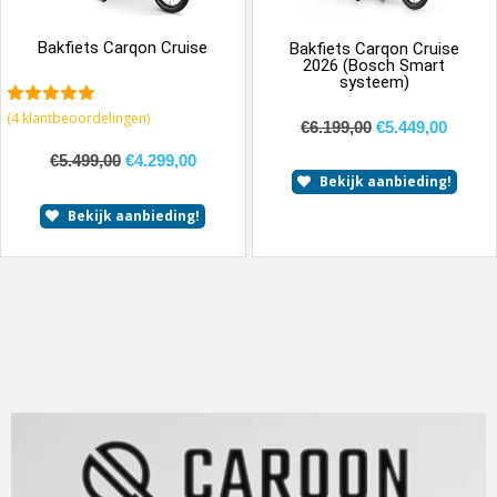
Bakfiets Carqon Cruise
Bakfiets Carqon Cruise
2026 (Bosch Smart
systeem)
5.00
van 5
(
4
klantbeoordelingen)
€
6.199,00
€
5.449,00
€
5.499,00
€
4.299,00
Bekijk aanbieding!
Bekijk aanbieding!