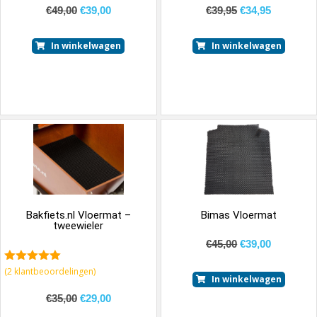
€
49,00
€
39,00
€
39,95
€
34,95
In winkelwagen
In winkelwagen
Bakfiets.nl Vloermat –
Bimas Vloermat
tweewieler
€
45,00
€
39,00
5.00
van 5
(
2
klantbeoordelingen)
In winkelwagen
€
35,00
€
29,00