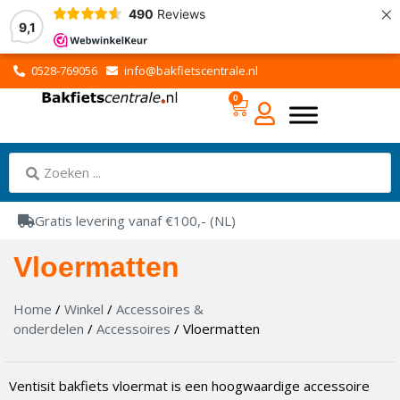
×
490
Reviews
9,1
0528-769056
info@bakfietscentrale.nl
0
Gratis levering vanaf €100,- (NL)
Vloermatten
Home
/
Winkel
/
Accessoires &
onderdelen
/
Accessoires
/ Vloermatten
Ventisit bakfiets vloermat is een hoogwaardige accessoire