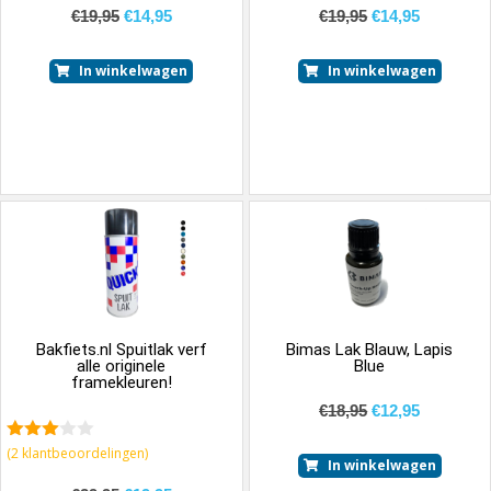
€
19,95
€
14,95
€
19,95
€
14,95
In winkelwagen
In winkelwagen
Bakfiets.nl Spuitlak verf
Bimas Lak Blauw, Lapis
alle originele
Blue
framekleuren!
€
18,95
€
12,95
3.50
(
2
klantbeoordelingen)
In winkelwagen
van 5