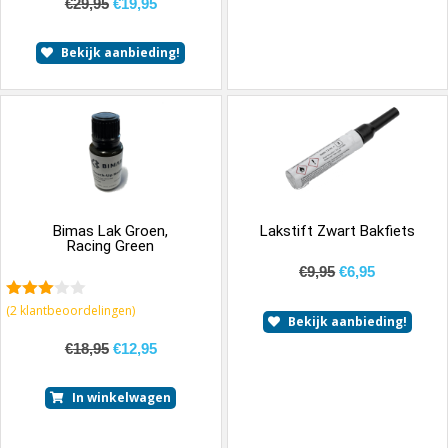
€
29,95
€
19,95
Bekijk aanbieding!
Bimas Lak Groen,
Lakstift Zwart Bakfiets
Racing Green
€
9,95
€
6,95
3.50
(
2
klantbeoordelingen)
Bekijk aanbieding!
van 5
€
18,95
€
12,95
In winkelwagen