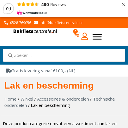
×
490
Reviews
9,1
0528-769056
info@bakfietscentrale.nl
0
Gratis levering vanaf €100,- (NL)
Lak en bescherming
Home
/
Winkel
/
Accessoires & onderdelen
/
Technische
onderdelen
/ Lak en bescherming
Deze productcategorie omvat een assortiment aan lak en