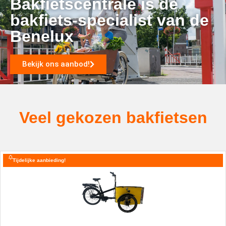
Bakfietscentrale is dé
bakfiets-specialist van de
Benelux
Bekijk ons aanbod!
Veel gekozen bakfietsen
Tijdelijke aanbieding!