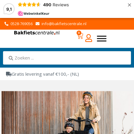
×
490
Reviews
9,1
0528-769056
info@bakfietscentrale.nl
0
Gratis levering vanaf €100,- (NL)