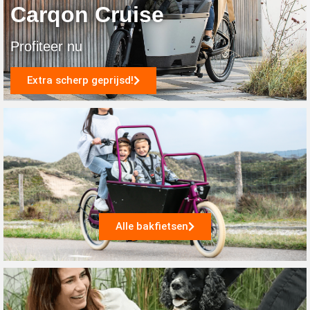
Carqon Cruise
Profiteer nu
Extra scherp geprijsd!
Alle bakfietsen