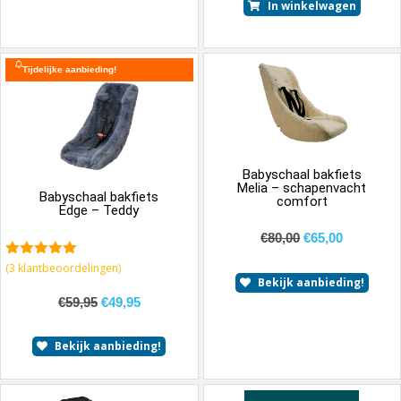
In winkelwagen
Tijdelijke aanbieding!
Babyschaal bakfiets
Melia – schapenvacht
Babyschaal bakfiets
comfort
Edge – Teddy
€
80,00
€
65,00
5.00
van 5
(
3
klantbeoordelingen)
Bekijk aanbieding!
€
59,95
€
49,95
Bekijk aanbieding!