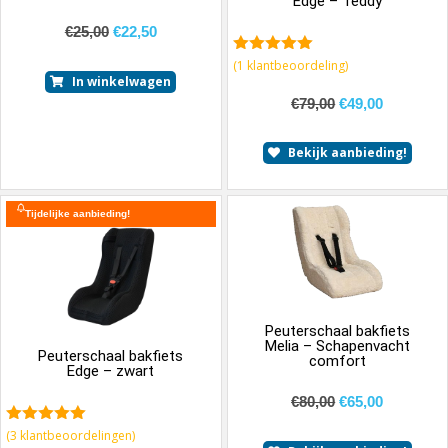
Edge – Teddy
€
25,00
€
22,50
5.00
van 5
(
1
klantbeoordeling)
In winkelwagen
€
79,00
€
49,00
Bekijk aanbieding!
Tijdelijke aanbieding!
Peuterschaal bakfiets
Melia – Schapenvacht
Peuterschaal bakfiets
comfort
Edge – zwart
€
80,00
€
65,00
5.00
van 5
(
3
klantbeoordelingen)