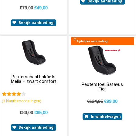
Bekijk aanbieding!
€
79,00
€
49,00
Bekijk aanbieding!
Tijdelijke aanbieding!
Peuterschaal bakfiets
Melia – zwart comfort
Peuterstoel Batavus
Fier
4.00
van
(
3
klantbeoordelingen)
€
124,95
€
99,00
5
€
80,00
€
65,00
In winkelwagen
Bekijk aanbieding!