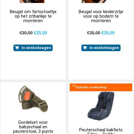
Beugel om fietsstoeltje
Beugel voor kinderzitje
op het zitbankje te
voor op bodem te
monteren
monteren
€
30,00
€
25,00
€
35,00
€
29,00
In winkelwagen
In winkelwagen
Tijdelijke aanbieding!
Gordelset voor
babyschaal en
Peuterschaal bakfiets
peuterstoel, 3 punts