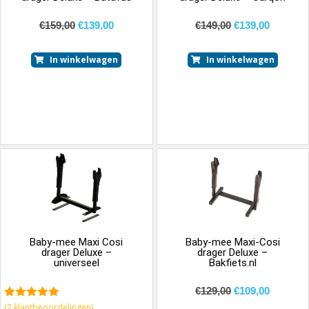
€
159,00
€
139,00
€
149,00
€
139,00
In winkelwagen
In winkelwagen
Baby-mee Maxi Cosi
Baby-mee Maxi-Cosi
drager Deluxe –
drager Deluxe –
universeel
Bakfiets.nl
€
129,00
€
109,00
5.00
van 5
(
2
klantbeoordelingen)