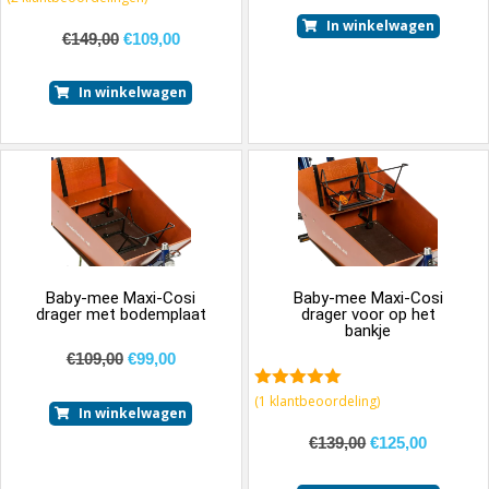
In winkelwagen
€
149,00
€
109,00
In winkelwagen
Baby-mee Maxi-Cosi
Baby-mee Maxi-Cosi
drager met bodemplaat
drager voor op het
bankje
€
109,00
€
99,00
5.00
van 5
(
1
klantbeoordeling)
In winkelwagen
€
139,00
€
125,00