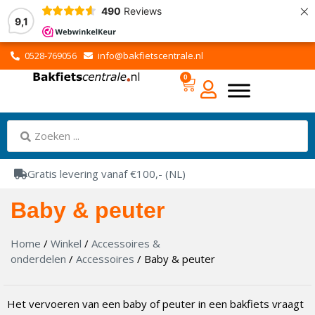
×
490
Reviews
9,1
0528-769056
info@bakfietscentrale.nl
0
Gratis levering vanaf €100,- (NL)
Baby & peuter
Home
/
Winkel
/
Accessoires &
onderdelen
/
Accessoires
/ Baby & peuter
Het vervoeren van een baby of peuter in een bakfiets vraagt