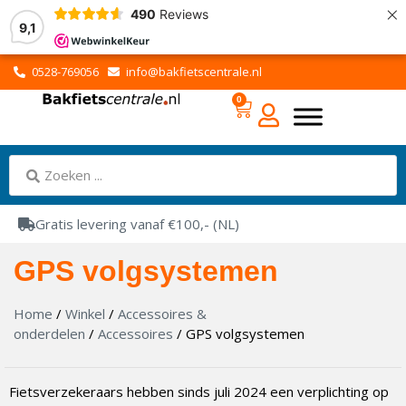
×
490
Reviews
9,1
0528-769056
info@bakfietscentrale.nl
0
Gratis levering vanaf €100,- (NL)
GPS volgsystemen
Home
/
Winkel
/
Accessoires &
onderdelen
/
Accessoires
/ GPS volgsystemen
Fietsverzekeraars hebben sinds juli 2024 een verplichting op