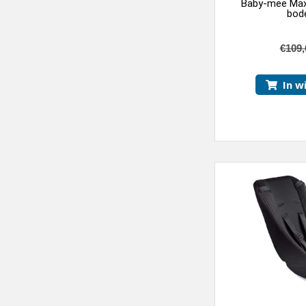
Baby-mee Max
bod
€
109,
In w