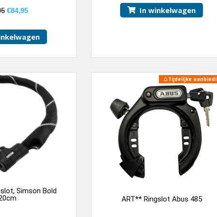
In winkelwagen
95
€
84,95
inkelwagen
Tijdelijke aanbiedi
slot, Simson Bold
20cm
ART** Ringslot Abus 485