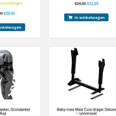
beoordelingen)
€
24,95
€
21,95
00
€
39,95
In winkelwagen
inkelwagen
anker, Grondanker
Baby-mee Maxi Cosi drager Deluxe
Axa
– universeel