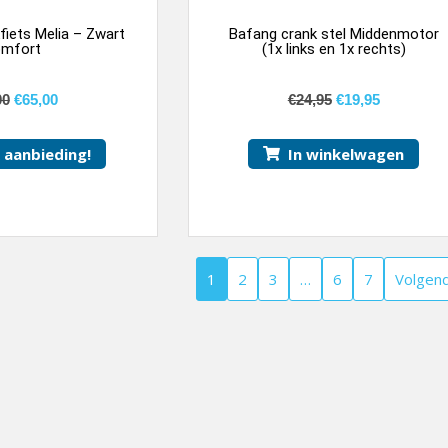
fiets Melia – Zwart
Bafang crank stel Middenmotor
mfort
(1x links en 1x rechts)
00
€
65,00
€
24,95
€
19,95
k aanbieding!
In winkelwagen
1
2
3
…
6
7
Volgen