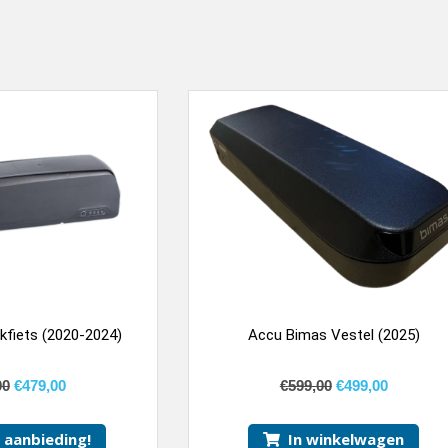
kfiets (2020-2024)
Accu Bimas Vestel (2025)
00
€
479,00
€
599,00
€
499,00
k aanbieding!
In winkelwagen