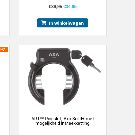
5.00
van 5
€
39,95
€
34,95
In winkelwagen
ng!
ART** Ringslot, Axa Solid+ met
mogelijkheid insteekketting