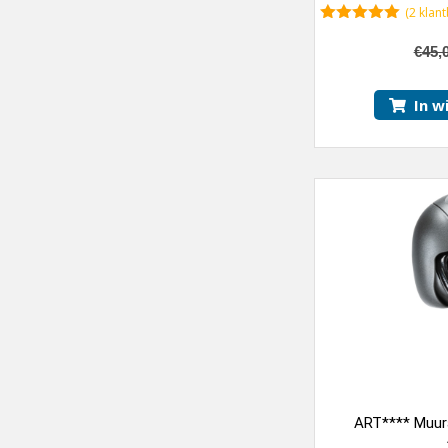
(
2
klant
5.00
van 5
€
45,
In w
ART**** Muur