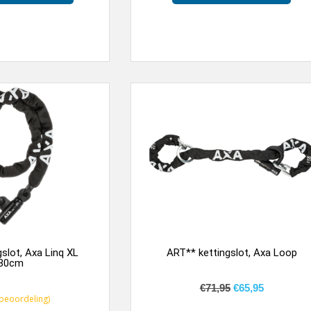
slot, Axa Linq XL
ART** kettingslot, Axa Loop
80cm
€
71,95
€
65,95
beoordeling)