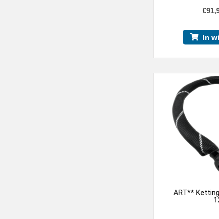
5.00
van 5
€
91,
In w
ART** Ketting
1