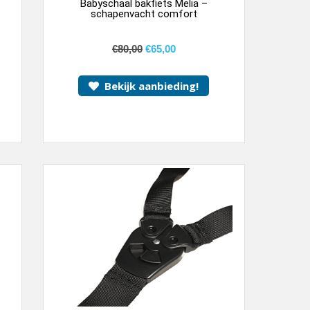
Babyschaal bakfiets Melia –
schapenvacht comfort
€
80,00
€
65,00
Bekijk aanbieding!