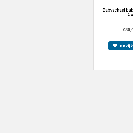
Babyschaal bak
Co
€
80,
Bekij