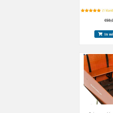
(
1
klant
5.00
van 5
€
59,
In w