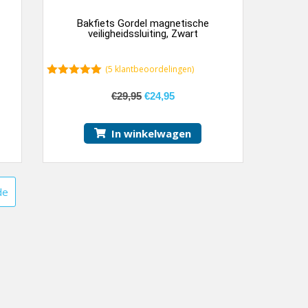
Bakfiets Gordel magnetische
veiligheidssluiting, Zwart
(
5
klantbeoordelingen)
5.00
van 5
€
29,95
€
24,95
In winkelwagen
de