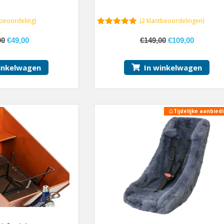
beoordeling)
(
2
klantbeoordelingen)
5.00
van 5
00
€
49,00
€
149,00
€
109,00
inkelwagen
In winkelwagen
Tijdelijke aanbiedi