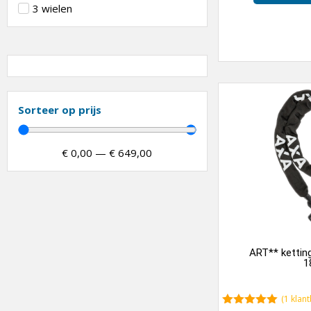
3 wielen
Sorteer op prijs
€
0,00
—
€
649,00
ART** ketting
1
(
1
klant