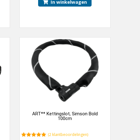
In winkelwagen
ART** Kettingslot, Simson Bold
100cm
(
2
klantbeoordelingen)