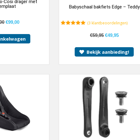
i-Cosi drager met
emplaat
Babyschaal bakfiets Edge – Teddy
00
€
99,00
(
3
klantbeoordelingen)
5.00
van 5
€
59,95
€
49,95
inkelwagen
Bekijk aanbieding!