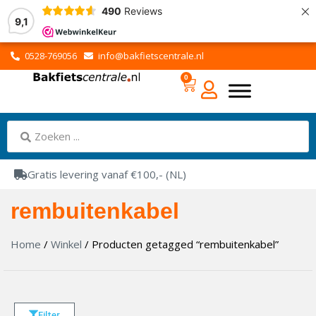
×
490
Reviews
9,1
0528-769056
info@bakfietscentrale.nl
0
Gratis levering vanaf €100,- (NL)
rembuitenkabel
Home
/
Winkel
/ Producten getagged “rembuitenkabel”
Filter