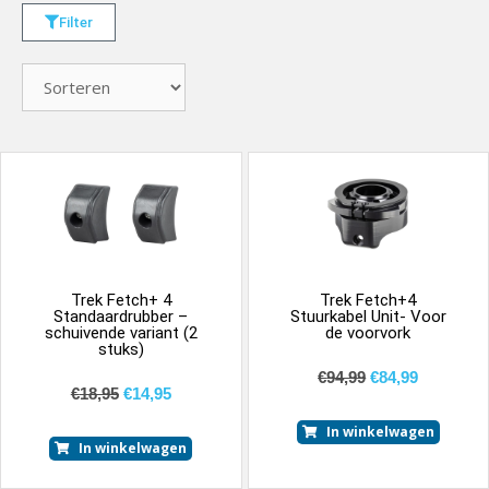
Filter
Trek Fetch+ 4
Trek Fetch+4
Standaardrubber –
Stuurkabel Unit- Voor
schuivende variant (2
de voorvork
stuks)
€
94,99
€
84,99
€
18,95
€
14,95
In winkelwagen
In winkelwagen