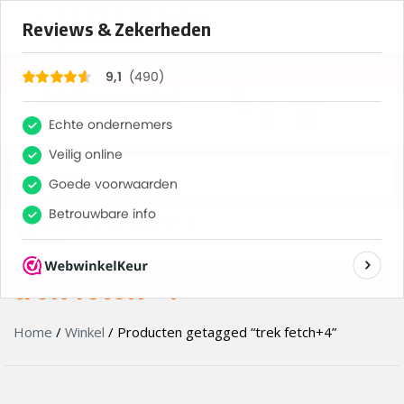
×
490
Reviews
9,1
0528-769056
info@bakfietscentrale.nl
0
Gratis levering vanaf €100,-
(NL)
trek fetch+4
Home
/
Winkel
/ Producten getagged “trek fetch+4”