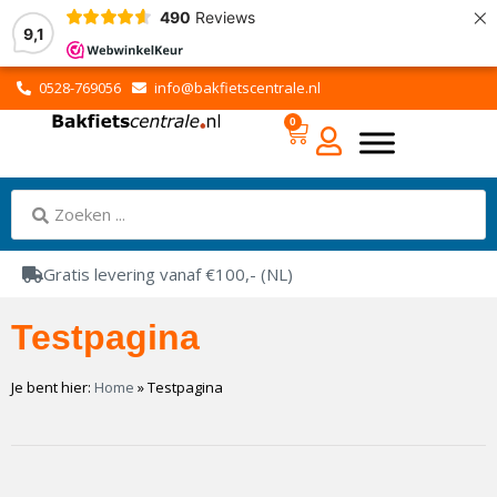
×
490
Reviews
9,1
0528-769056
info@bakfietscentrale.nl
0
Gratis levering vanaf €100,- (NL)
Testpagina
Je bent hier:
Home
»
Testpagina