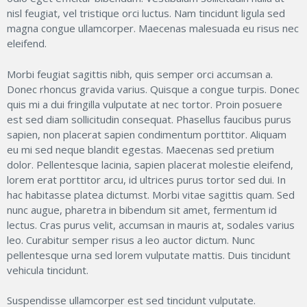
nisl feugiat, vel tristique orci luctus. Nam tincidunt ligula sed
magna congue ullamcorper. Maecenas malesuada eu risus nec
eleifend.
Morbi feugiat sagittis nibh, quis semper orci accumsan a.
Donec rhoncus gravida varius. Quisque a congue turpis. Donec
quis mi a dui fringilla vulputate at nec tortor. Proin posuere
est sed diam sollicitudin consequat. Phasellus faucibus purus
sapien, non placerat sapien condimentum porttitor. Aliquam
eu mi sed neque blandit egestas. Maecenas sed pretium
dolor. Pellentesque lacinia, sapien placerat molestie eleifend,
lorem erat porttitor arcu, id ultrices purus tortor sed dui. In
hac habitasse platea dictumst. Morbi vitae sagittis quam. Sed
nunc augue, pharetra in bibendum sit amet, fermentum id
lectus. Cras purus velit, accumsan in mauris at, sodales varius
leo. Curabitur semper risus a leo auctor dictum. Nunc
pellentesque urna sed lorem vulputate mattis. Duis tincidunt
vehicula tincidunt.
Suspendisse ullamcorper est sed tincidunt vulputate.