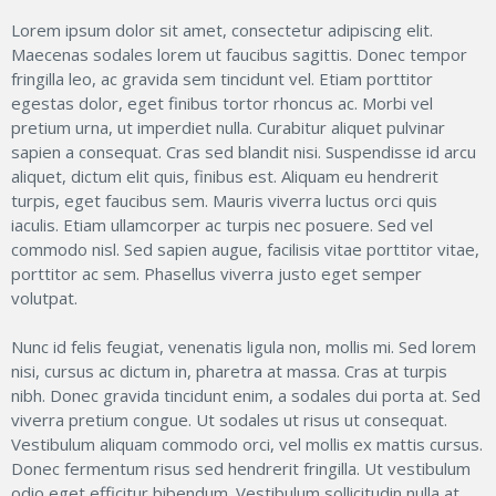
Lorem ipsum dolor sit amet, consectetur adipiscing elit.
Maecenas sodales lorem ut faucibus sagittis. Donec tempor
fringilla leo, ac gravida sem tincidunt vel. Etiam porttitor
egestas dolor, eget finibus tortor rhoncus ac. Morbi vel
pretium urna, ut imperdiet nulla. Curabitur aliquet pulvinar
sapien a consequat. Cras sed blandit nisi. Suspendisse id arcu
aliquet, dictum elit quis, finibus est. Aliquam eu hendrerit
turpis, eget faucibus sem. Mauris viverra luctus orci quis
iaculis. Etiam ullamcorper ac turpis nec posuere. Sed vel
commodo nisl. Sed sapien augue, facilisis vitae porttitor vitae,
porttitor ac sem. Phasellus viverra justo eget semper
volutpat.
Nunc id felis feugiat, venenatis ligula non, mollis mi. Sed lorem
nisi, cursus ac dictum in, pharetra at massa. Cras at turpis
nibh. Donec gravida tincidunt enim, a sodales dui porta at. Sed
viverra pretium congue. Ut sodales ut risus ut consequat.
Vestibulum aliquam commodo orci, vel mollis ex mattis cursus.
Donec fermentum risus sed hendrerit fringilla. Ut vestibulum
odio eget efficitur bibendum. Vestibulum sollicitudin nulla at