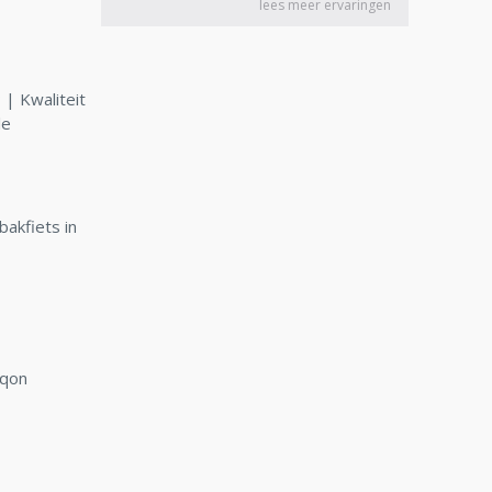
| Kwaliteit
le
bakfiets in
rqon