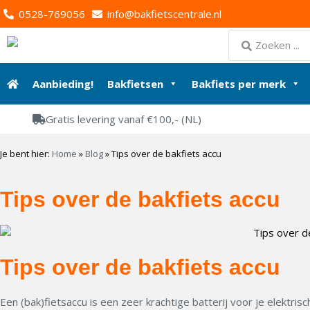
0528-769056
info@bakfietscentrale.nl
Aanbieding!
Bakfietsen
Bakfiets per merk
Gratis levering vanaf €100,- (NL)
Je bent hier:
Home
»
Blog
»
Tips over de bakfiets accu
Tips over de bakfiets accu
Tips over de bakfiets accu
Een (bak)fietsaccu is een zeer krachtige batterij voor je elektri