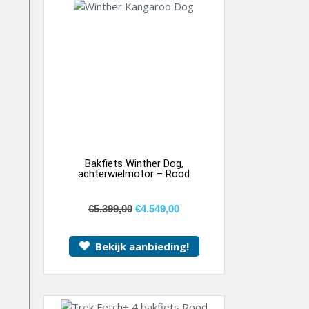
Bakfiets Winther Dog,
achterwielmotor – Rood
€
5.399,00
€
4.549,00
Bekijk aanbieding!