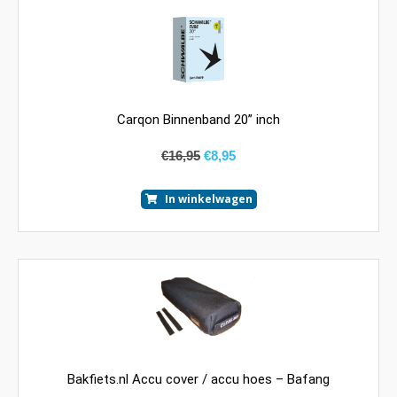
Carqon Binnenband 20” inch
€
16,95
€
8,95
In winkelwagen
Bakfiets.nl Accu cover / accu hoes – Bafang