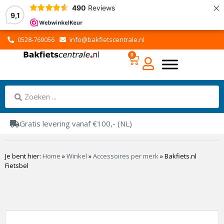
×
490
Reviews
9,1
0528-769056
info@bakfietscentrale.nl
0
Gratis levering vanaf €100,- (NL)
Je bent hier:
Home
»
Winkel
»
Accessoires per merk
»
Bakfiets.nl
Fietsbel