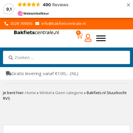
×
490
Reviews
9,1
0528-769056
info@bakfietscentrale.nl
0
Gratis levering vanaf €100,- (NL)
Je bent hier:
Home
»
Winkel
»
Geen categorie
»
Bakfiets.nl Stuurbocht
RVS