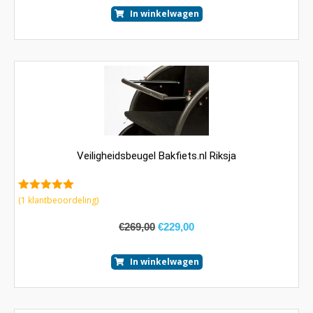
In winkelwagen
Veiligheidsbeugel Bakfiets.nl Riksja
5.00
van 5
(
1
klantbeoordeling)
€
269,00
€
229,00
In winkelwagen