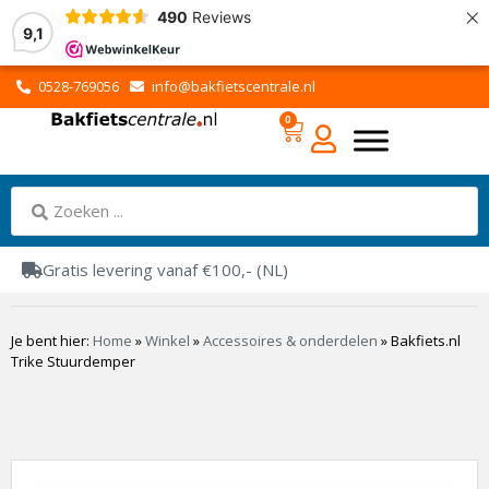
×
490
Reviews
9,1
0528-769056
info@bakfietscentrale.nl
0
Gratis levering vanaf €100,- (NL)
Je bent hier:
Home
»
Winkel
»
Accessoires & onderdelen
»
Bakfiets.nl
Trike Stuurdemper