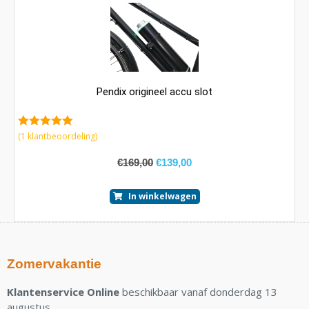
Pendix origineel accu slot
5.00
van 5
(
1
klantbeoordeling)
€
169,00
€
139,00
In winkelwagen
Zomervakantie
Klantenservice Online
beschikbaar vanaf donderdag 13
augustus.