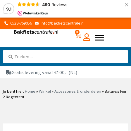
×
490
Reviews
9,1
0528-769056
info@bakfietscentrale.nl
0
Gratis levering vanaf €100,- (NL)
Je bent hier:
Home
»
Winkel
»
Accessoires & onderdelen
»
Batavus Fier
2 Regentent