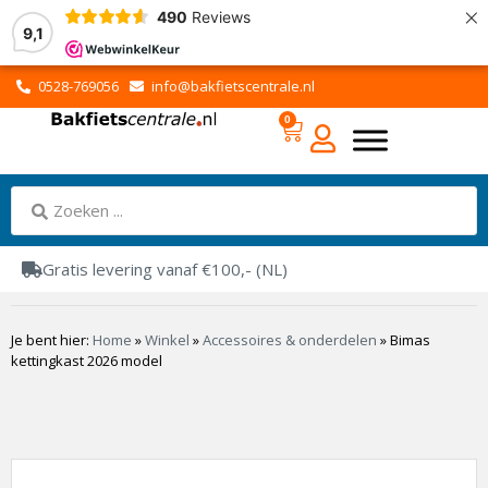
×
490
Reviews
9,1
0528-769056
info@bakfietscentrale.nl
0
Gratis levering vanaf €100,- (NL)
Je bent hier:
Home
»
Winkel
»
Accessoires & onderdelen
»
Bimas
kettingkast 2026 model