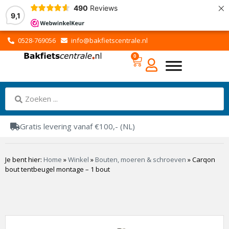
×
490
Reviews
9,1
0528-769056
info@bakfietscentrale.nl
0
Gratis levering vanaf €100,- (NL)
Je bent hier:
Home
»
Winkel
»
Bouten, moeren & schroeven
»
Carqon
bout tentbeugel montage – 1 bout