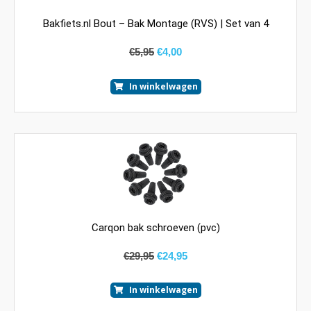
Bakfiets.nl Bout – Bak Montage (RVS) | Set van 4
€
5,95
€
4,00
In winkelwagen
Carqon bak schroeven (pvc)
€
29,95
€
24,95
In winkelwagen