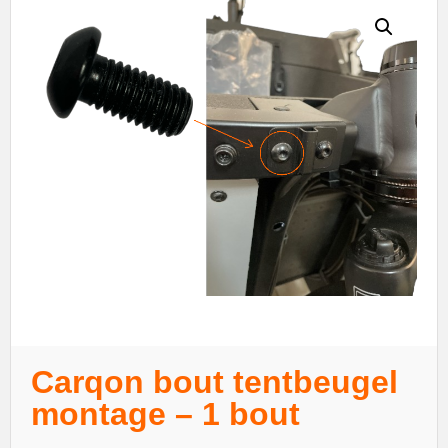
Carqon bout tentbeugel
montage – 1 bout