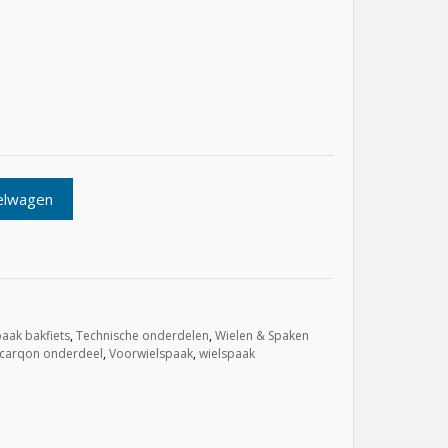
elwagen
aak bakfiets
,
Technische onderdelen
,
Wielen & Spaken
carqon onderdeel
,
Voorwielspaak
,
wielspaak