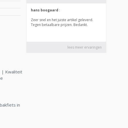
| Kwaliteit
le
bakfiets in