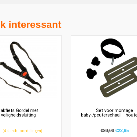
k interessant
akfiets Gordel met
Set voor montage
veiligheidssluiting
baby-/peuterschaal – hout
€
30,00
€
22,95
(
4
klantbeoordelingen)