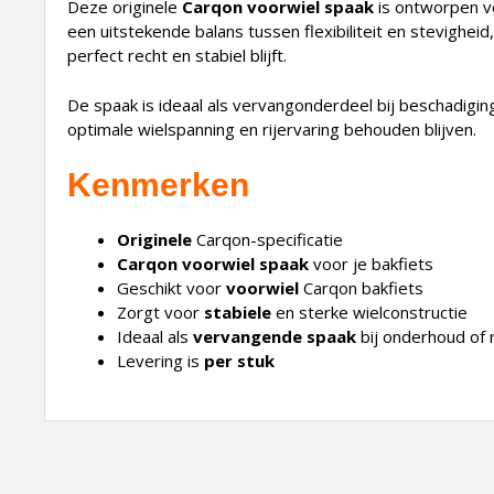
Deze originele
Carqon voorwiel spaak
is ontworpen vo
een uitstekende balans tussen flexibiliteit en stevighe
perfect recht en stabiel blijft.
De spaak is ideaal als vervangonderdeel bij beschadigin
optimale wielspanning en rijervaring behouden blijven.
Kenmerken
Originele
Carqon-specificatie
Carqon voorwiel spaak
voor je bakfiets
Geschikt voor
voorwiel
Carqon bakfiets
Zorgt voor
stabiele
en sterke wielconstructie
Ideaal als
vervangende
spaak
bij onderhoud of 
Levering is
per stuk