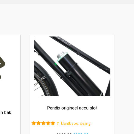
Pendix origineel accu slot
en bak
(
1
klantbeoordeling)
5.00
van 5