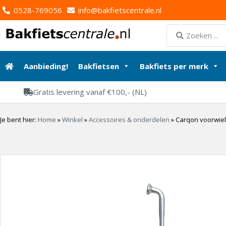
0528-769056
info@bakfietscentrale.nl
Aanbieding!
Bakfietsen
Bakfiets per merk
Gratis levering vanaf €100,- (NL)
Je bent hier:
Home
»
Winkel
»
Accessoires & onderdelen
»
Carqon voorwie