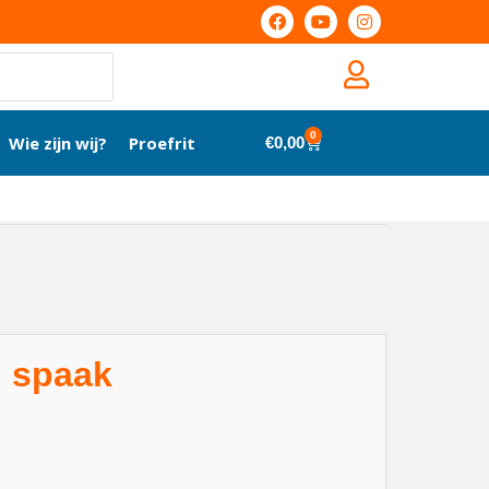
0
Wie zijn wij?
Proefrit
€
0,00
l spaak