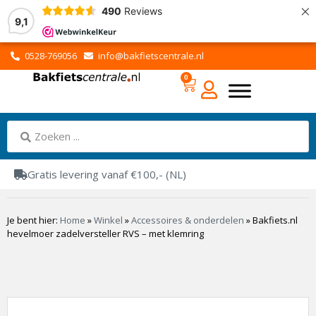
×
490
Reviews
9,1
0528-769056
info@bakfietscentrale.nl
0
Gratis levering vanaf €100,- (NL)
Je bent hier:
Home
»
Winkel
»
Accessoires & onderdelen
»
Bakfiets.nl
hevelmoer zadelversteller RVS – met klemring