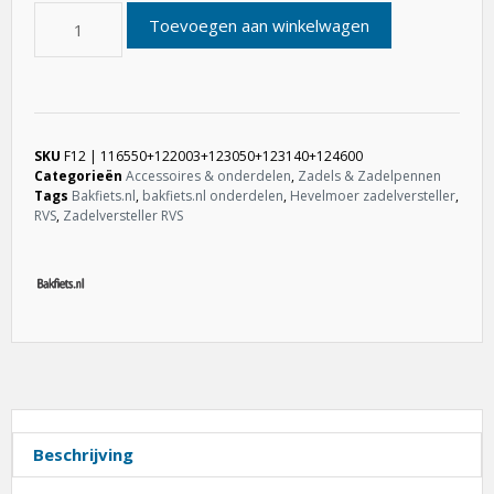
Toevoegen aan winkelwagen
SKU
F12 | 116550+122003+123050+123140+124600
Categorieën
Accessoires & onderdelen
,
Zadels & Zadelpennen
Tags
Bakfiets.nl
,
bakfiets.nl onderdelen
,
Hevelmoer zadelversteller
,
RVS
,
Zadelversteller RVS
Beschrijving