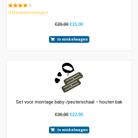
4.67
van 5
(
3
klantbeoordelingen)
€
20,00
€
15,00
In winkelwagen
Set voor montage baby-/peuterschaal – houten bak
€
30,00
€
22,95
In winkelwagen