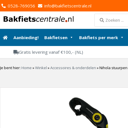
0528-769056
info@bakfietscentrale.nl
Aanbieding!
Bakfietsen
Bakfiets per merk
Gratis levering vanaf €100,- (NL)
Je bent hier:
Home
»
Winkel
»
Accessoires & onderdelen
»
Nihola stuurpen 