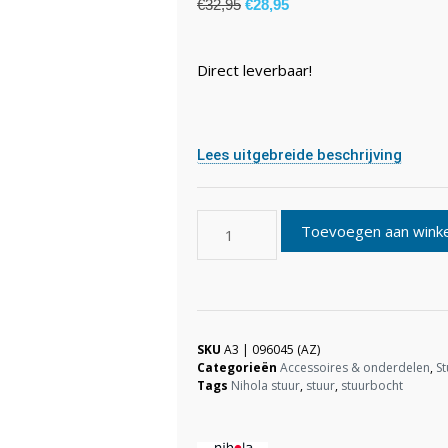
€
32,95
€
28,95
Direct leverbaar!
Lees uitgebreide beschrijving
Toevoegen aan wink
SKU
A3 | 096045 (AZ)
Categorieën
Accessoires & onderdelen
,
St
Tags
Nihola stuur
,
stuur
,
stuurbocht