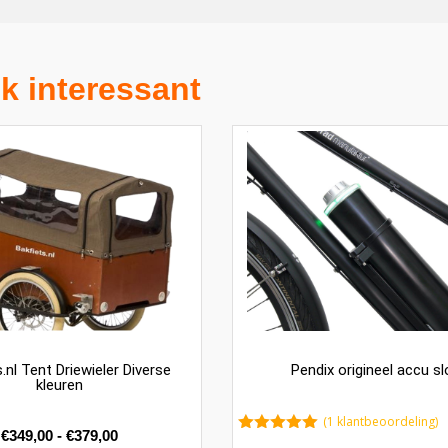
k interessant
.nl Tent Driewieler Diverse
Pendix origineel accu sl
kleuren
(
1
klantbeoordeling)
€
349,00
-
€
379,00
5.00
van 5