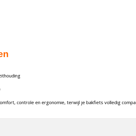
en
zithouding
e
mfort, controle en ergonomie, terwijl je bakfiets volledig compat