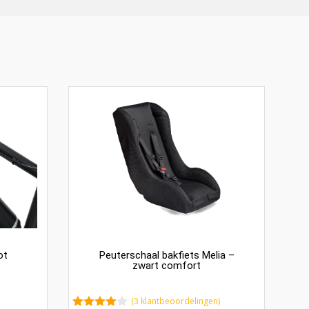
ot
Peuterschaal bakfiets Melia –
zwart comfort
(
3
klantbeoordelingen)