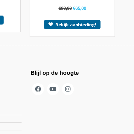
4.00
van
5
€
80,00
€
65,00
Bekijk aanbieding!
Blijf op de hoogte