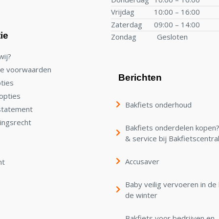
Vrijdag
10:00 – 16:00
Zaterdag
09:00 – 14:00
ie
Zondag
Gesloten
wij?
e voorwaarden
Berichten
ties
opties
Bakfiets onderhoud
statement
ingsrecht
Bakfiets onderdelen kopen? 
& service bij Bakfietscentra
Accusaver
nt
Baby veilig vervoeren in de 
de winter
Bakfiets voor bedrijven en