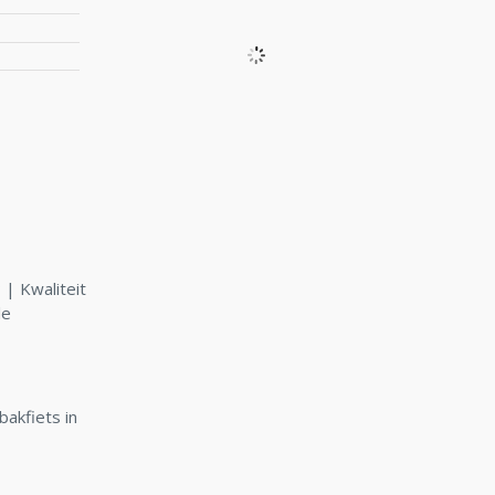
| Kwaliteit
le
bakfiets in