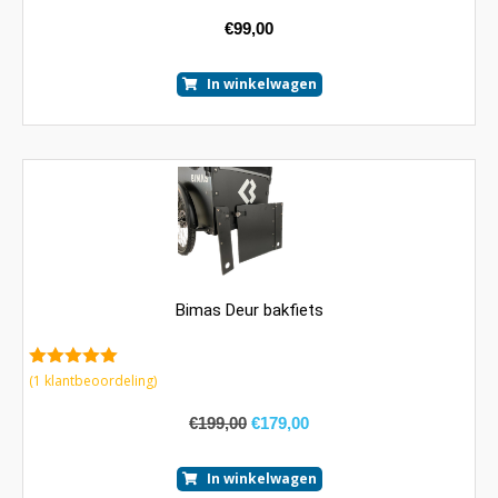
€
99,00
In winkelwagen
Bimas Deur bakfiets
5.00
van 5
(
1
klantbeoordeling)
€
199,00
€
179,00
In winkelwagen