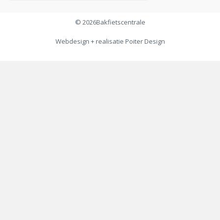
© 2026
Bakfietscentrale
Webdesign + realisatie
Poiter Design
€
7,95
Toevoegen aan winkelwagen
€
4,95