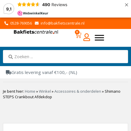
×
490
Reviews
9,1
0528-769056
info@bakfietscentrale.nl
0
Gratis levering vanaf €100,- (NL)
Je bent hier:
Home
»
Winkel
»
Accessoires & onderdelen
»
Shimano
STEPS Crankbout Afdekdop