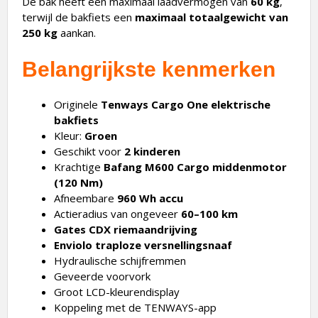
De bak heeft een maximaal laadvermogen van
60 kg
,
terwijl de bakfiets een
maximaal totaalgewicht van
250 kg
aankan.
Belangrijkste kenmerken
Originele
Tenways Cargo One elektrische
bakfiets
Kleur:
Groen
Geschikt voor
2 kinderen
Krachtige
Bafang M600 Cargo middenmotor
(120 Nm)
Afneembare
960 Wh accu
Actieradius van ongeveer
60–100 km
Gates CDX riemaandrijving
Enviolo traploze versnellingsnaaf
Hydraulische schijfremmen
Geveerde voorvork
Groot LCD-kleurendisplay
Koppeling met de TENWAYS-app