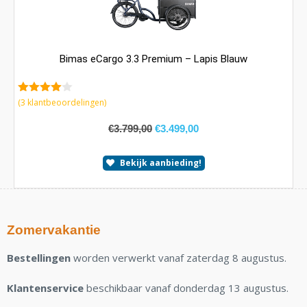
Bimas eCargo 3.3 Premium – Lapis Blauw
4.67
van 5
(
3
klantbeoordelingen)
€
3.799,00
€
3.499,00
Bekijk aanbieding!
Zomervakantie
Bestellingen
worden verwerkt vanaf zaterdag 8 augustus.
Klantenservice
beschikbaar vanaf donderdag 13 augustus.