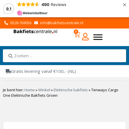
×
490
Reviews
9,1
0528-769056
info@bakfietscentrale.nl
0
Gratis levering vanaf €100,- (NL)
Je bent hier:
Home
»
Winkel
»
Elektrische bakfiets
»
Tenways Cargo
One Elektrische Bakfiets Groen