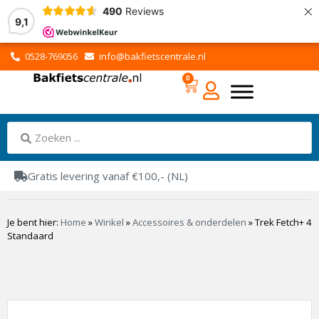
×
490
Reviews
9,1
0528-769056
info@bakfietscentrale.nl
0
Gratis levering vanaf €100,- (NL)
Je bent hier:
Home
»
Winkel
»
Accessoires & onderdelen
»
Trek Fetch+ 4
Standaard