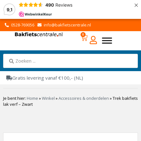
×
490
Reviews
9,1
0528-769056
info@bakfietscentrale.nl
0
Gratis levering vanaf €100,- (NL)
Je bent hier:
Home
»
Winkel
»
Accessoires & onderdelen
»
Trek bakfiets
lak verf – Zwart