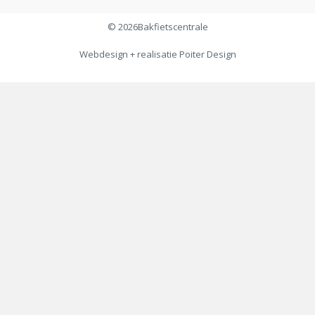
© 2026
Bakfietscentrale
Webdesign + realisatie
Poiter Design
€
24,95
Toevoegen aan winkelwagen
€
19,95