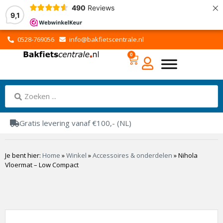
×
490
Reviews
9,1
0528-769056
info@bakfietscentrale.nl
0
Gratis levering vanaf €100,- (NL)
Je bent hier:
Home
»
Winkel
»
Accessoires & onderdelen
»
Nihola
Vloermat – Low Compact