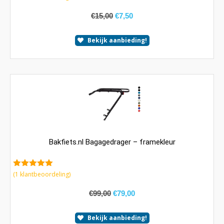
€
15,00
€
7,50
Bekijk aanbieding!
Bakfiets.nl Bagagedrager – framekleur
5.00
van 5
(
1
klantbeoordeling)
€
99,00
€
79,00
Bekijk aanbieding!