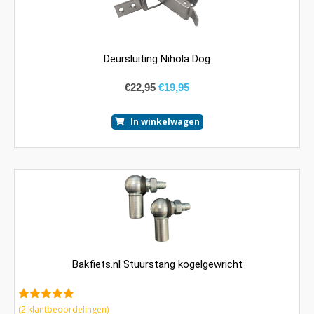
Deursluiting Nihola Dog
€
22,95
€
19,95
In winkelwagen
Bakfiets.nl Stuurstang kogelgewricht
5.00
van 5
(
2
klantbeoordelingen)