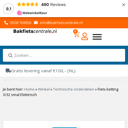
×
490
Reviews
9,1
0528-769056
info@bakfietscentrale.nl
0
Gratis levering vanaf €100,- (NL)
Je bent hier:
Home
»
Winkel
»
Technische onderdelen
»
Fiets ketting
3/32 smal Elektrisch