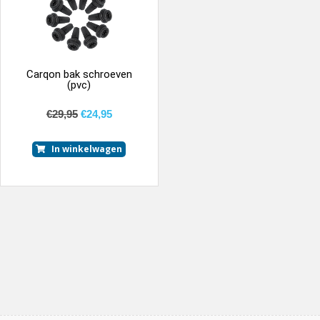
Carqon bak schroeven
(pvc)
€
29,95
€
24,95
In winkelwagen