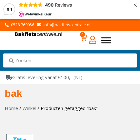
×
490
Reviews
9,1
0528-769056
info@bakfietscentrale.nl
0
Gratis levering vanaf €100,- (NL)
bak
Home
/
Winkel
/ Producten getagged “bak”
Filter