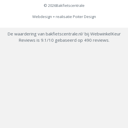
© 2026
Bakfietscentrale
Webdesign + realisatie
Poiter Design
De waardering van bakfietscentrale.nl/ bij
WebwinkelKeur
Reviews
is 9.1/10 gebaseerd op 490 reviews.
Item toegevoegd aan winkelwagen.