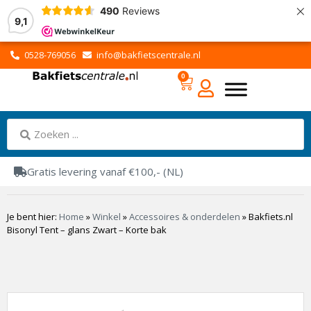
×
490
Reviews
9,1
0528-769056
info@bakfietscentrale.nl
0
Gratis levering vanaf €100,- (NL)
Je bent hier:
Home
»
Winkel
»
Accessoires & onderdelen
»
Bakfiets.nl
Bisonyl Tent – glans Zwart – Korte bak