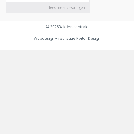
© 2026
Bakfietscentrale
Webdesign + realisatie
Poiter Design
€
279,00