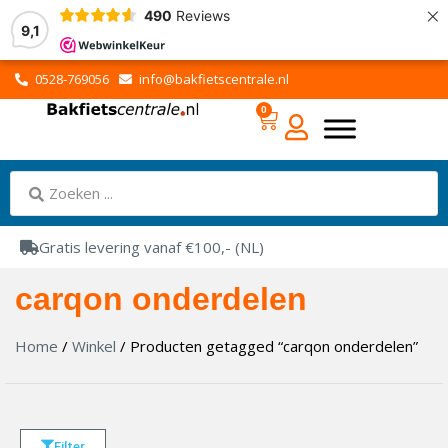
×
490
Reviews
9,1
0528-769056
info@bakfietscentrale.nl
0
Gratis levering vanaf €100,- (NL)
carqon onderdelen
Home
/
Winkel
/ Producten getagged “carqon onderdelen”
Filter