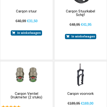
Carqon stuur
Carqon Stuurkabel
Schijf
€
40,99
€
31,50
€
48,95
€
41,95
In winkelwagen
In winkelwagen
Carqon Ventiel
Carqon voorvork
Drukmeter (2 stuks)
€
189,95
€
169,00