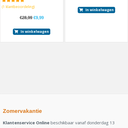
5.00
van 5
(
1
klantbeoordeling)
In winkelwagen
€
28,99
€
9,99
In winkelwagen
Zomervakantie
Klantenservice Online
beschikbaar vanaf donderdag 13