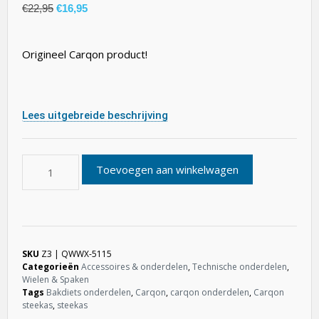
€
22,95
€
16,95
Origineel Carqon product!
Lees uitgebreide beschrijving
Toevoegen aan winkelwagen
SKU
Z3 | QWWX-5115
Categorieën
Accessoires & onderdelen
,
Technische onderdelen
,
Wielen & Spaken
Tags
Bakdiets onderdelen
,
Carqon
,
carqon onderdelen
,
Carqon
steekas
,
steekas