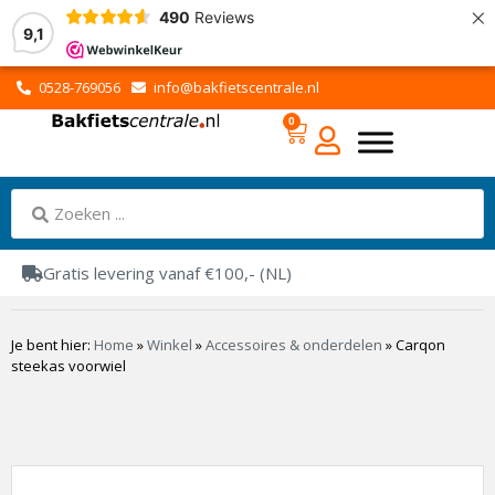
×
490
Reviews
9,1
0528-769056
info@bakfietscentrale.nl
0
Gratis levering vanaf €100,- (NL)
Je bent hier:
Home
»
Winkel
»
Accessoires & onderdelen
»
Carqon
steekas voorwiel