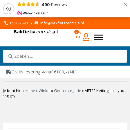
×
490
Reviews
9,1
0528-769056
info@bakfietscentrale.nl
0
Gratis levering vanaf €100,- (NL)
Je bent hier:
Home
»
Winkel
»
Geen categorie
»
ART** Kettingslot Lynx
110 cm