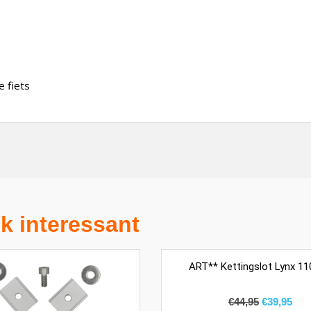
 fiets
k interessant
ART** Kettingslot Lynx 1
€
44,95
€
39,95