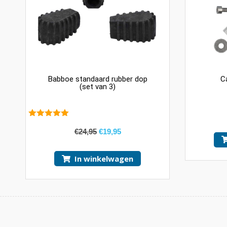
Babboe standaard rubber dop
C
(set van 3)
5.00
van 5
€
24,95
€
19,95
In winkelwagen