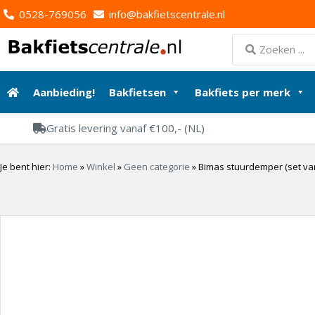
0528-769056
info@bakfietscentrale.nl
Aanbieding!
Bakfietsen
Bakfiets per merk
Gratis levering vanaf €100,- (NL)
Je bent hier:
Home
»
Winkel
»
Geen categorie
»
Bimas stuurdemper (set van