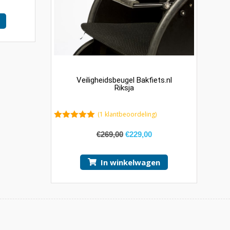
Veiligheidsbeugel Bakfiets.nl
Riksja
(
1
klantbeoordeling)
5.00
van 5
€
269,00
€
229,00
In winkelwagen