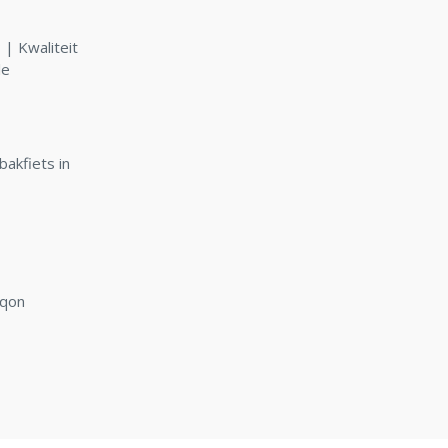
| Kwaliteit
le
bakfiets in
rqon