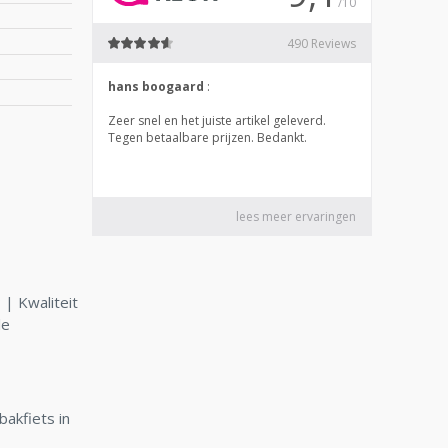
| Kwaliteit
le
bakfiets in