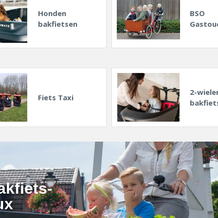
Honden
BSO
bakfietsen
Gastou
2-wiele
Fiets Taxi
bakfiet
akfiets-
ux