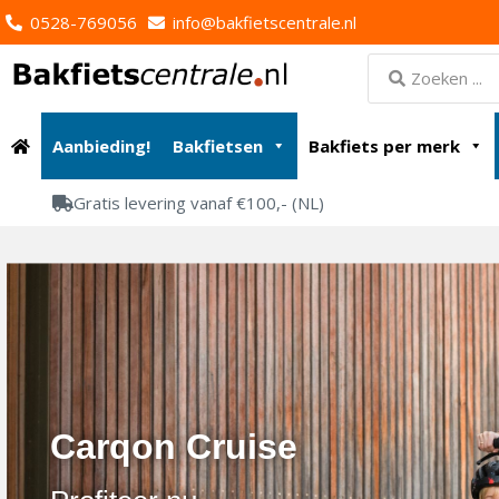
0528-769056
info@bakfietscentrale.nl
Aanbieding!
Bakfietsen
Bakfiets per merk
Gratis levering vanaf €100,- (NL)
Carqon Cruise