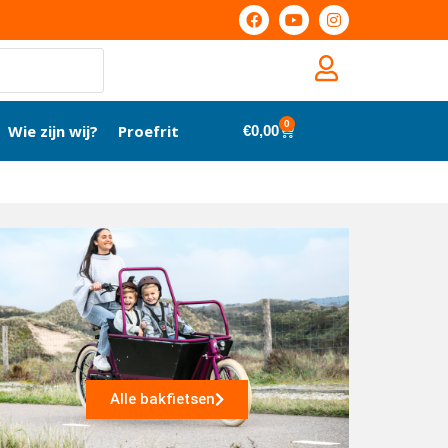
0
Wie zijn wij?
Proefrit
€
0,00
Alle bakfietsen