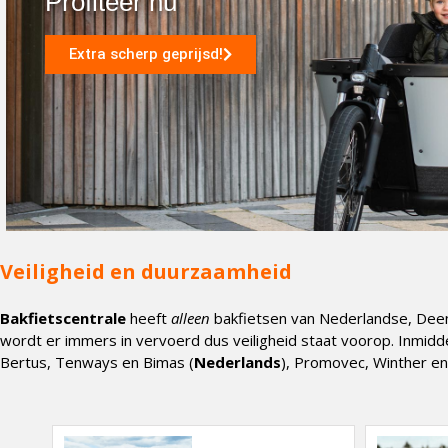
Profiteer nu
Extra scherp geprijsd!
Veiligheid en duurzaamheid
Bakfietscentrale
heeft
alleen
bakfietsen van Nederlandse, Dee
wordt er immers in vervoerd dus veiligheid staat voorop. Inmidde
Bertus, Tenways en Bimas (
Nederlands
), Promovec, Winther en 