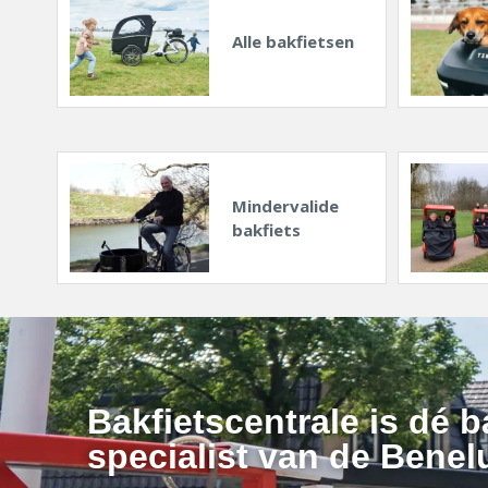
Alle bakfietsen
Mindervalide
bakfiets
Bakfietscentrale is dé b
specialist van de Benel