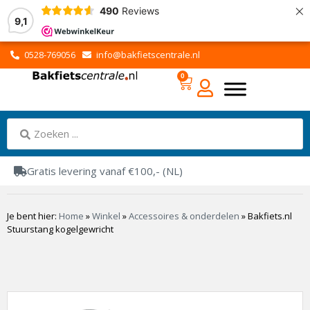
×
490
Reviews
9,1
0528-769056
info@bakfietscentrale.nl
0
Gratis levering vanaf €100,- (NL)
Je bent hier:
Home
»
Winkel
»
Accessoires & onderdelen
»
Bakfiets.nl
Stuurstang kogelgewricht