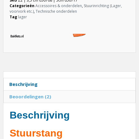
SKU
Z2 | 3,5 cm 050708 | 5cm 050717
Categorieën
Accessoires & onderdelen
,
Stuurinrichting (Lager,
voorvork etc.)
,
Technische onderdelen
Tag
lager
Beschrijving
Beoordelingen (2)
Beschrijving
Stuurstang