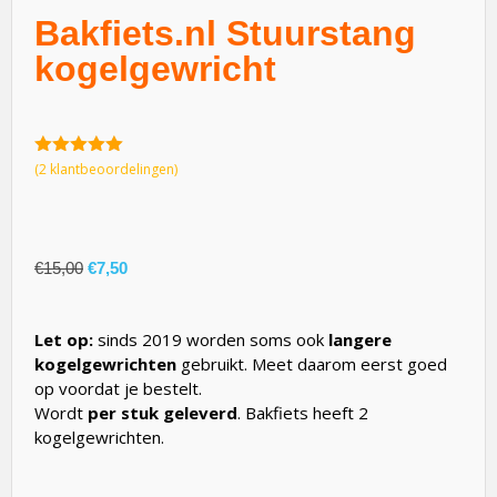
Bakfiets.nl Stuurstang
kogelgewricht
5.00
van 5
(
2
klantbeoordelingen)
€
15,00
€
7,50
Let op:
sinds 2019 worden soms ook
langere
kogelgewrichten
gebruikt. Meet daarom eerst goed
op voordat je bestelt.
Wordt
per stuk geleverd
. Bakfiets heeft 2
kogelgewrichten.