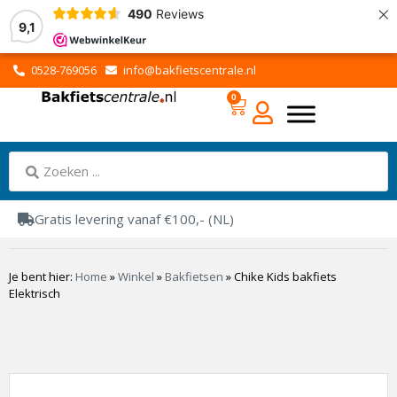
×
490
Reviews
9,1
0528-769056
info@bakfietscentrale.nl
0
Gratis levering vanaf €100,- (NL)
Je bent hier:
Home
»
Winkel
»
Bakfietsen
»
Chike Kids bakfiets
Elektrisch