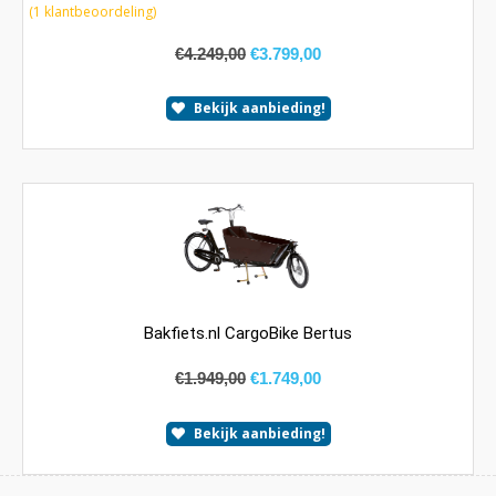
5.00
van 5
(
1
klantbeoordeling)
€
4.249,00
€
3.799,00
Bekijk aanbieding!
Bakfiets.nl CargoBike Bertus
€
1.949,00
€
1.749,00
Bekijk aanbieding!