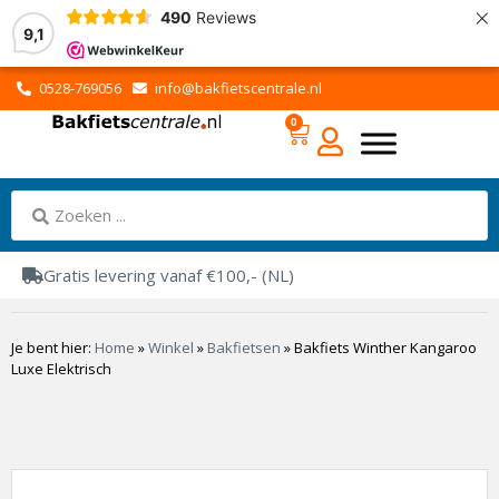
×
490
Reviews
9,1
0528-769056
info@bakfietscentrale.nl
0
Gratis levering vanaf €100,- (NL)
Je bent hier:
Home
»
Winkel
»
Bakfietsen
»
Bakfiets Winther Kangaroo
Luxe Elektrisch