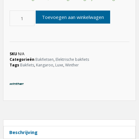
Toevoegen aan winkelwagen
SKU
N/A
Categorieën
Bakfietsen
,
Elektrische bakfiets
Tags
Bakfiets
,
Kangaroo
,
Luxe
,
Winther
Beschrijving