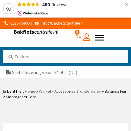
×
490
Reviews
9,1
0528-769056
info@bakfietscentrale.nl
0
Gratis levering vanaf €100,- (NL)
Je bent hier:
Home
»
Winkel
»
Accessoires & onderdelen
»
Batavus Fier
2 Montageset Tent