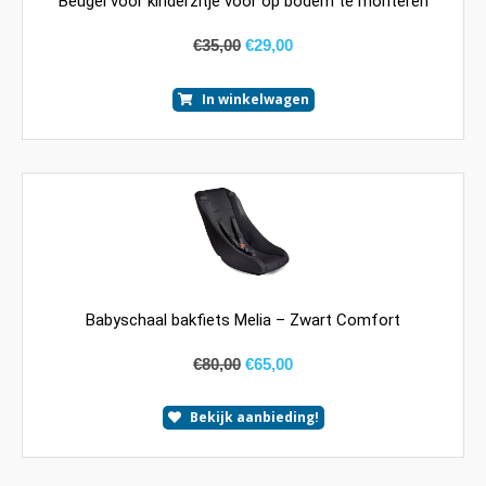
Beugel voor kinderzitje voor op bodem te monteren
€
35,00
€
29,00
In winkelwagen
Babyschaal bakfiets Melia – Zwart Comfort
€
80,00
€
65,00
Bekijk aanbieding!