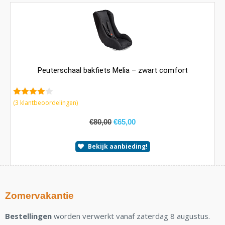
Peuterschaal bakfiets Melia – zwart comfort
4.00
van
(
3
klantbeoordelingen)
5
€
80,00
€
65,00
Bekijk aanbieding!
Zomervakantie
Bestellingen
worden verwerkt vanaf zaterdag 8 augustus.