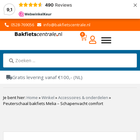
×
490
Reviews
9,1
0528-769056
info@bakfietscentrale.nl
0
Gratis levering vanaf €100,- (NL)
Je bent hier:
Home
»
Winkel
»
Accessoires & onderdelen
»
Peuterschaal bakfiets Melia – Schapenvacht comfort