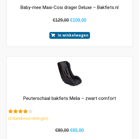
Baby-mee Maxi-Cosi drager Deluxe – Bakfiets.nl
€
129,00
€
109,00
In winkelwagen
Peuterschaal bakfiets Melia – zwart comfort
4.00
van
(
3
klantbeoordelingen)
5
€
80,00
€
65,00