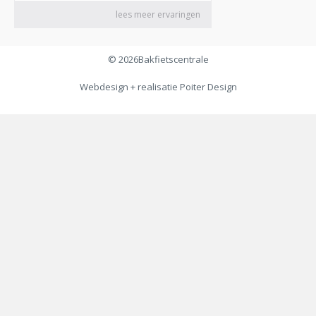
© 2026
Bakfietscentrale
Webdesign + realisatie
Poiter Design
€
80,00