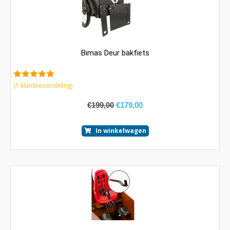
Bimas Deur bakfiets
5.00
van 5
(
1
klantbeoordeling)
€
199,00
€
179,00
In winkelwagen