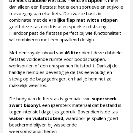
De Beck Dubbele Fietstas – Witte stippen
is meer
dan alleen een fietstas; het is een sportieve en stijlvolle
toevoeging aan elke fiets. De zwarte basis in
combinatie met de
vrolijke flap met witte stippen
geeft deze tas een frisse en speelse uitstraling.
Hierdoor past de fietstas perfect bij wie functionaliteit
wil combineren met een opvallend design.
Met een royale inhoud van
46 liter
biedt deze dubbele
fietstas voldoende ruimte voor boodschappen,
werkspullen of een ontspannen fietstocht. Dankzij de
handige riempjes bevestig je de tas eenvoudig en
stevig op de bagagedrager, en haal je hem net zo
makkelijk weer los.
De body van de fietstas is gemaakt van
supersterk
zwart bisonyl
, een ijzersterk materiaal dat bestand is
tegen intensief dagelijks gebruik. Bovendien is de tas
water- en vuilafstotend
, waardoor je spullen goed
beschermd blijven bij wisselende
weersomstandigheden.