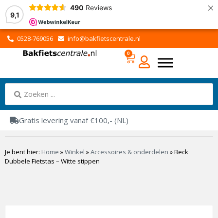
×
490
Reviews
9,1
0528-769056
info@bakfietscentrale.nl
0
Gratis levering vanaf €100,- (NL)
Je bent hier:
Home
»
Winkel
»
Accessoires & onderdelen
»
Beck
Dubbele Fietstas – Witte stippen