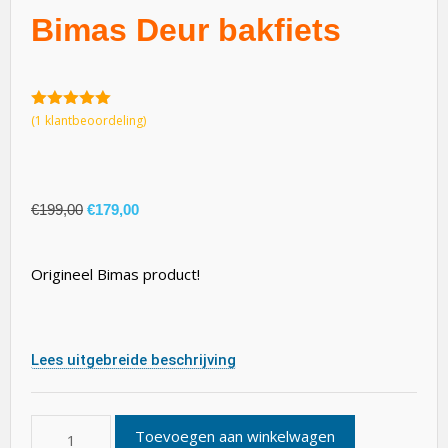
Bimas Deur bakfiets
5.00
van 5
(
1
klantbeoordeling)
€
199,00
€
179,00
Origineel Bimas product!
Lees uitgebreide beschrijving
Toevoegen aan winkelwagen