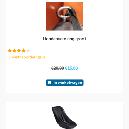
Hondenriem ring groot
4.67
van 5
(
3
klantbeoordelingen)
€
20,00
€
15,00
In winkelwagen