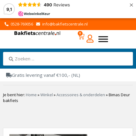
×
490
Reviews
9,1
0528-769056
info@bakfietscentrale.nl
0
Gratis levering vanaf €100,- (NL)
Je bent hier:
Home
»
Winkel
»
Accessoires & onderdelen
»
Bimas Deur
bakfiets