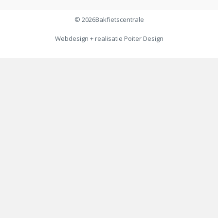
© 2026
Bakfietscentrale
Webdesign + realisatie
Poiter Design
€
199,00
Toevoegen aan winkelwagen
€
179,00