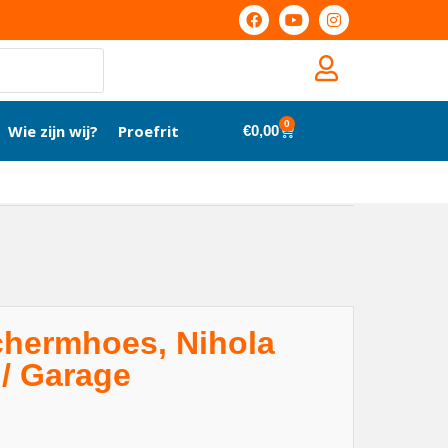
0
Wie zijn wij?
Proefrit
€
0,00
chermhoes, Nihola
 / Garage