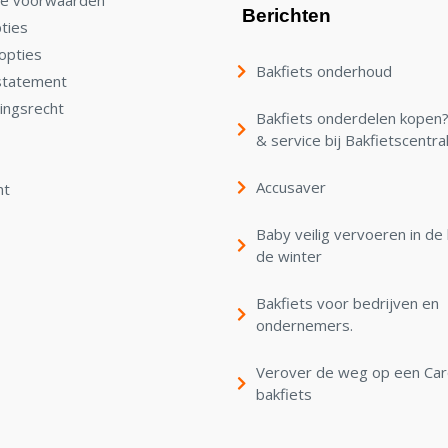
Berichten
ties
opties
Bakfiets onderhoud
statement
ingsrecht
Bakfiets onderdelen kopen? 
& service bij Bakfietscentra
Accusaver
nt
Baby veilig vervoeren in de 
de winter
Bakfiets voor bedrijven en
ondernemers.
Verover de weg op een Ca
bakfiets