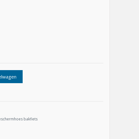
elwagen
eschermhoes bakfiets