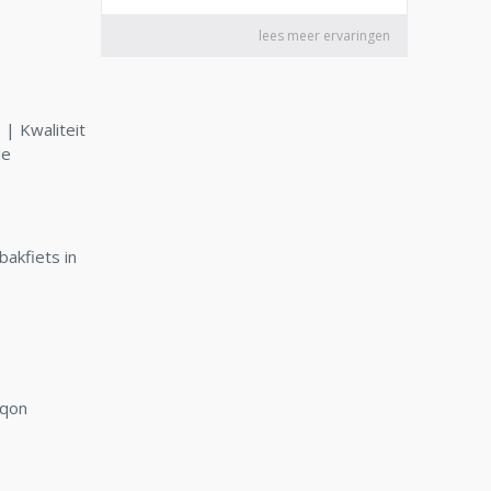
| Kwaliteit
le
bakfiets in
rqon