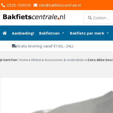
0528-769056
info@bakfietscentrale.nl
Aanbieding!
Bakfietsen
Bakfiets per merk
Gratis levering vanaf €100,- (NL)
Je bent hier:
Home
»
Winkel
»
Accessoires & onderdelen
»
Extra dikke bes