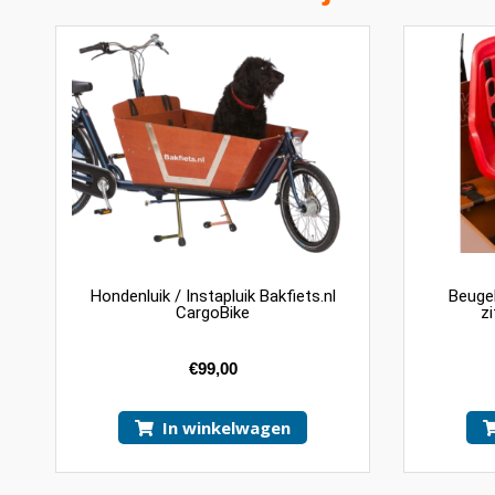
Hondenluik / Instapluik Bakfiets.nl
Beugel
CargoBike
z
€
99,00
In winkelwagen