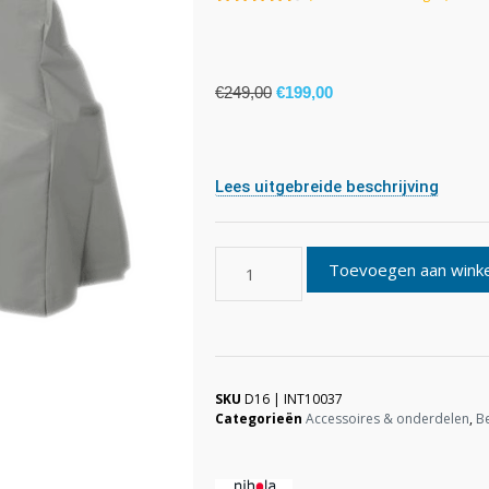
4.50
van
5
€
249,00
€
199,00
Lees uitgebreide beschrijving
Toevoegen aan wink
SKU
D16 | INT10037
Categorieën
Accessoires & onderdelen
,
B