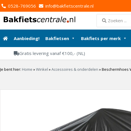
0528-769056
info@bakfietscentrale.nl
Aanbieding!
Bakfietsen
Bakfiets per merk
Gratis levering vanaf €100,- (NL)
Je bent hier:
Home
»
Winkel
»
Accessoires & onderdelen
»
Beschermhoes Wi