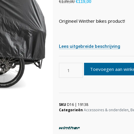
€
139,00
€
119,00
Origineel Winther bikes product!
Lees uitgebreide beschrijving
Toevoegen aan wink
SKU
D16 | 19138
Categorieën
Accessoires & onderdelen
,
B