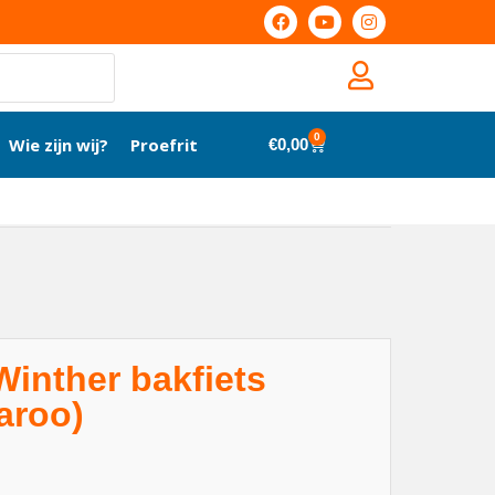
0
Wie zijn wij?
Proefrit
€
0,00
inther bakfiets
aroo)