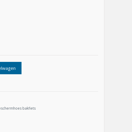
elwagen
eschermhoes bakfiets