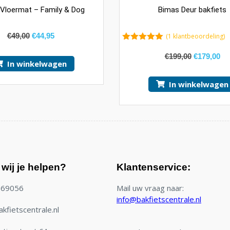
 Vloermat – Family & Dog
Bimas Deur bakfiets
€
49,00
€
44,95
(
1
klantbeoordeling)
5.00
van 5
€
199,00
€
179,00
In winkelwagen
In winkelwagen
wij je helpen?
Klantenservice:
769056
Mail uw vraag naar:
info@bakfietscentrale.nl
kfietscentrale.nl