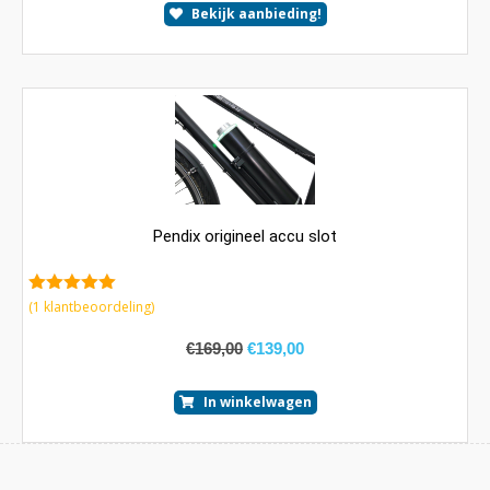
Bekijk aanbieding!
Pendix origineel accu slot
5.00
van 5
(
1
klantbeoordeling)
€
169,00
€
139,00
In winkelwagen