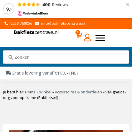
×
490
Reviews
9,1
0528-769056
info@bakfietscentrale.nl
0
Gratis levering vanaf €100,- (NL)
Je bent hier:
Home
»
Winkel
»
Accessoires & onderdelen
»
veiligheids-
oog voor op frame (Bakfiets.nl)